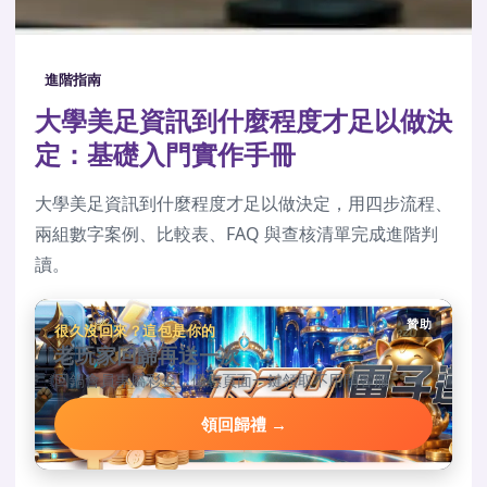
進階指南
大學美足資訊到什麼程度才足以做決
定：基礎入門實作手冊
大學美足資訊到什麼程度才足以做決定，用四步流程、
兩組數字案例、比較表、FAQ 與查核清單完成進階判
讀。
贊助
很久沒回來？這包是你的
老玩家回歸再送一次
回鍋會員專屬彩金，優惠頁面一鍵領取不用問客服。
領回歸禮 →