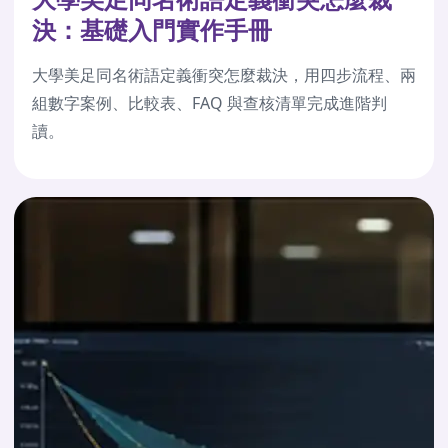
決：基礎入門實作手冊
大學美足同名術語定義衝突怎麼裁決，用四步流程、兩
組數字案例、比較表、FAQ 與查核清單完成進階判
讀。