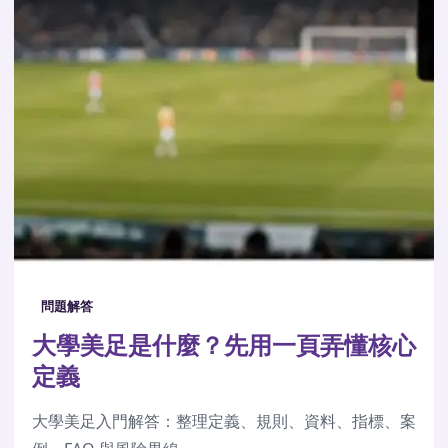
問題解答
大學美足是什麼？先用一頁弄懂核心
定義
大學美足入門解答：整理定義、規則、資料、指標、案