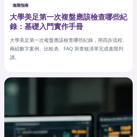
進階指南
大學美足第一次複盤應該檢查哪些紀
錄：基礎入門實作手冊
大學美足第一次複盤應該檢查哪些紀錄，用四步流程、
兩組數字案例、比較表、FAQ 與查核清單完成進階判
讀。