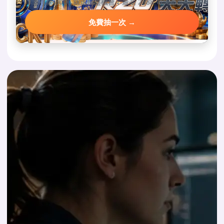
單筆存款 3000 就送轉盤機會，最高 2888 每天都能中。
免費抽一次 →