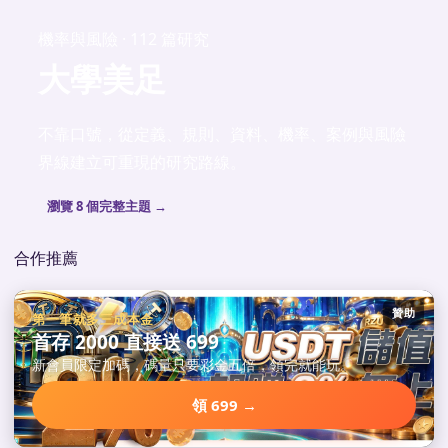
機率與風險 · 112 篇研究
大學美足
不靠口號，從定義、規則、資料、機率、案例與風險
界線建立可重現的研究路線。
瀏覽 8 個完整主題 →
合作推薦
贊助
第一筆就多三成本金
首存 2000 直接送 699
新會員限定加碼，碼量只要彩金五倍，領完就能玩。
領 699 →