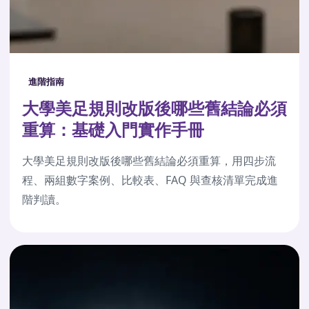
進階指南
大學美足規則改版後哪些舊結論必須
重算：基礎入門實作手冊
大學美足規則改版後哪些舊結論必須重算，用四步流
程、兩組數字案例、比較表、FAQ 與查核清單完成進
階判讀。