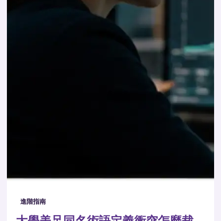
進階指南
大學美足同名術語定義衝突怎麼裁