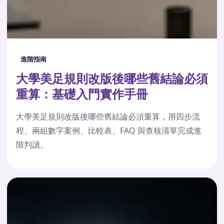
進階指南
大學美足規則改版後哪些舊結論必須
重算：基礎入門實作手冊
大學美足規則改版後哪些舊結論必須重算，用四步流
程、兩組數字案例、比較表、FAQ 與查核清單完成進
階判讀。