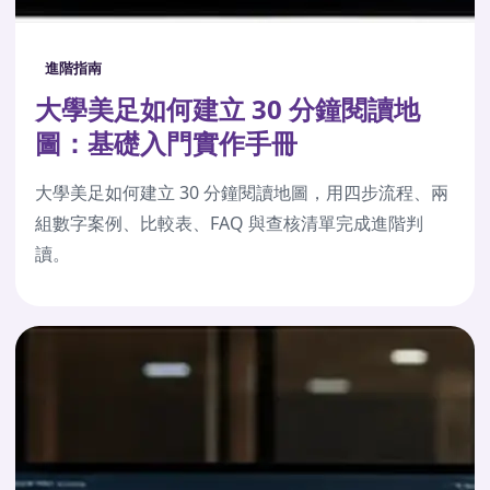
進階指南
大學美足如何建立 30 分鐘閱讀地
圖：基礎入門實作手冊
大學美足如何建立 30 分鐘閱讀地圖，用四步流程、兩
組數字案例、比較表、FAQ 與查核清單完成進階判
讀。