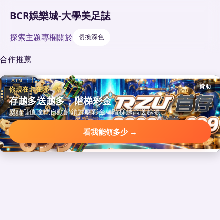
BCR娛樂城-大學美足誌
探索
主題
專欄
關於
切換深色
合作推薦
贊助
你現在卡在哪一階？
存越多送越多，階梯彩金
累積儲值達標自動解鎖對應彩金，階梯越高送越狠。
看我能領多少 →