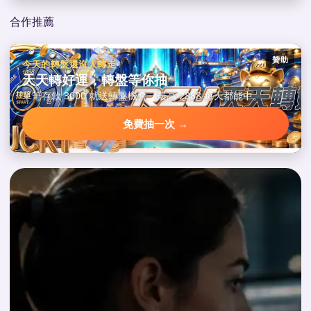
合作推薦
贊助
今天的轉盤還沒人轉走
天天轉好運，轉盤等你抽
單筆存款 3000 就送轉盤機會，最高 2888 每天都能中。
免費抽一次 →