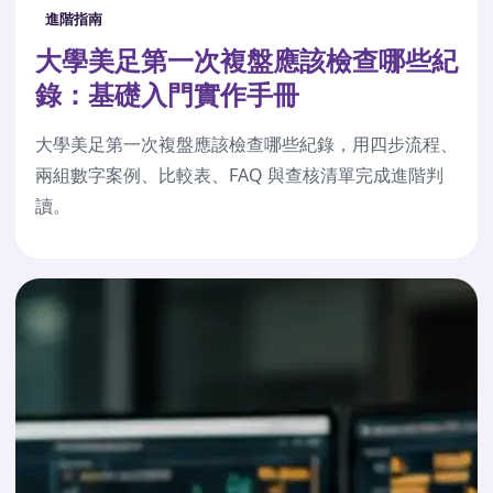
進階指南
大學美足第一次複盤應該檢查哪些紀
錄：基礎入門實作手冊
大學美足第一次複盤應該檢查哪些紀錄，用四步流程、
兩組數字案例、比較表、FAQ 與查核清單完成進階判
讀。