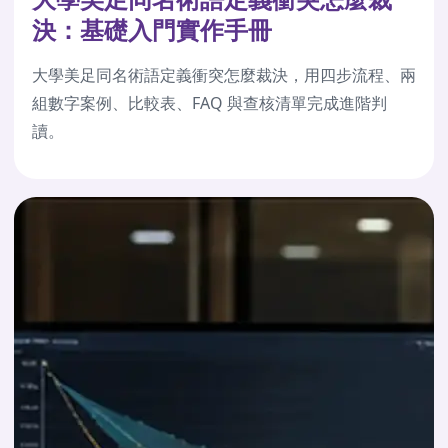
決：基礎入門實作手冊
大學美足同名術語定義衝突怎麼裁決，用四步流程、兩
組數字案例、比較表、FAQ 與查核清單完成進階判
讀。