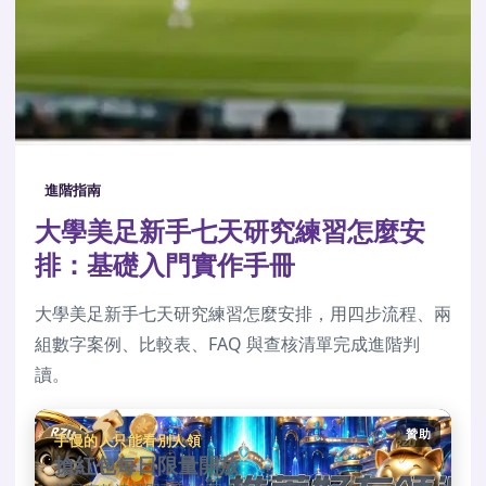
進階指南
大學美足新手七天研究練習怎麼安
排：基礎入門實作手冊
大學美足新手七天研究練習怎麼安排，用四步流程、兩
組數字案例、比較表、FAQ 與查核清單完成進階判
讀。
贊助
手慢的人只能看別人領
搶紅包每日限量開放