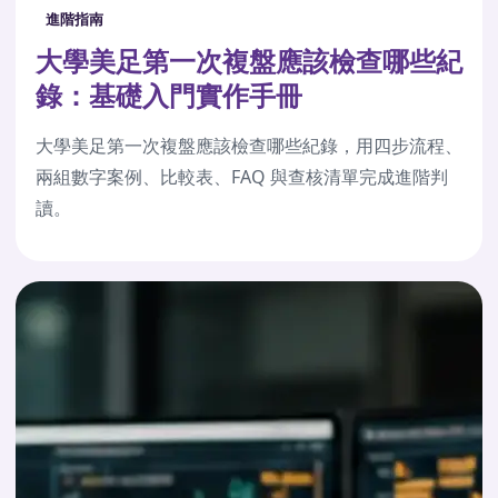
進階指南
大學美足第一次複盤應該檢查哪些紀
錄：基礎入門實作手冊
大學美足第一次複盤應該檢查哪些紀錄，用四步流程、
兩組數字案例、比較表、FAQ 與查核清單完成進階判
讀。