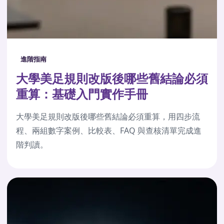
進階指南
大學美足規則改版後哪些舊結論必須
重算：基礎入門實作手冊
大學美足規則改版後哪些舊結論必須重算，用四步流
程、兩組數字案例、比較表、FAQ 與查核清單完成進
階判讀。