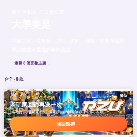
機率與風險 · 112 篇研究
大學美足
不靠口號，從定義、規則、資料、機率、案例與風險
界線建立可重現的研究路線。
瀏覽 8 個完整主題 →
合作推薦
贊助
很久沒回來？這包是你的
老玩家回歸再送一次
回鍋會員專屬彩金，優惠頁面一鍵領取不用問客服。
領回歸禮 →