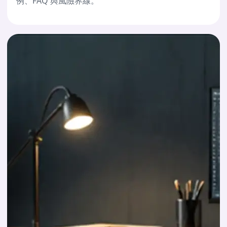
例、FAQ 與風險界線。