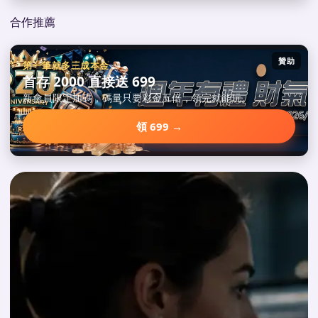
合作推薦
贊助
第一筆就多三成本金
首存 2000 直接送 699
新會員限定加碼，碼量只要彩金五倍，領完就能玩。
領 699 →