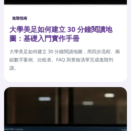
進階指南
大學美足如何建立 30 分鐘閱讀地
圖：基礎入門實作手冊
大學美足如何建立 30 分鐘閱讀地圖，用四步流程、兩
組數字案例、比較表、FAQ 與查核清單完成進階判
讀。