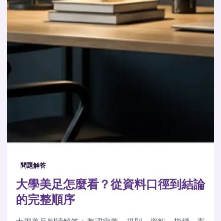
問題解答
大學美足怎麼看？從資料口徑到結論
的完整順序