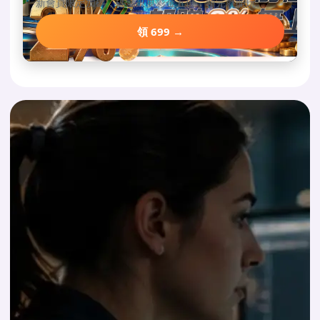
新會員限定加碼，碼量只要彩金五倍，領完就能玩。
領 699 →