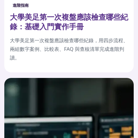
進階指南
大學美足第一次複盤應該檢查哪些紀
錄：基礎入門實作手冊
大學美足第一次複盤應該檢查哪些紀錄，用四步流程、
兩組數字案例、比較表、FAQ 與查核清單完成進階判
讀。