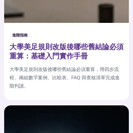
進階指南
大學美足規則改版後哪些舊結論必須
重算：基礎入門實作手冊
大學美足規則改版後哪些舊結論必須重算，用四步流
程、兩組數字案例、比較表、FAQ 與查核清單完成進
階判讀。