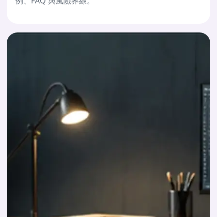
例、FAQ 與風險界線。