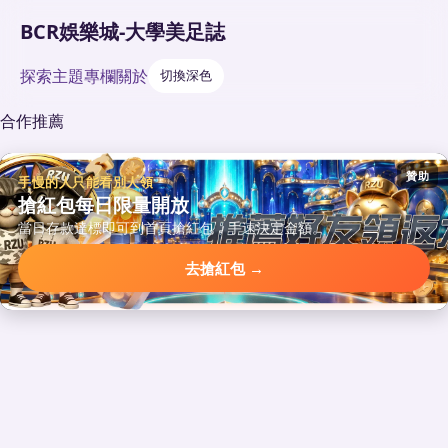
BCR娛樂城-大學美足誌
探索
主題
專欄
關於
切換深色
合作推薦
贊助
手慢的人只能看別人領
搶紅包每日限量開放
當日存款達標即可到首頁搶紅包，手速決定金額。
去搶紅包 →