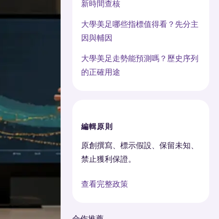
新時間查核
大學美足哪些指標值得看？先分主
因與輔因
大學美足走勢能預測嗎？歷史序列
的正確用途
編輯原則
原創撰寫、標示假設、保留未知、
禁止獲利保證。
查看完整政策
合作推薦