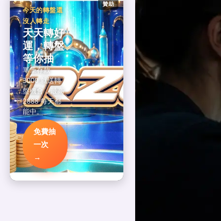
贊助
今天的轉盤還
沒人轉走
天天轉好
運，轉盤
等你抽
單筆存款
3000 就送轉
盤機會，最高
2888 每天都
能中。
免費抽
一次
→