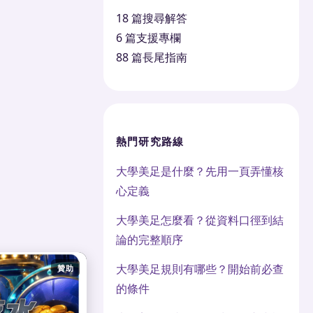
18 篇搜尋解答
6 篇支援專欄
88 篇長尾指南
熱門研究路線
大學美足是什麼？先用一頁弄懂核
心定義
大學美足怎麼看？從資料口徑到結
論的完整順序
大學美足規則有哪些？開始前必查
贊助
的條件