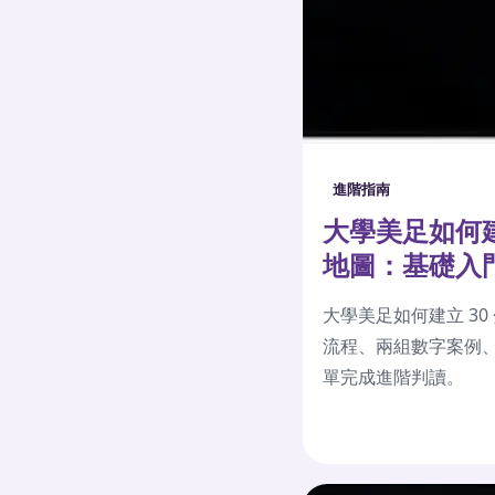
進階指南
大學美足如何建
地圖：基礎入
大學美足如何建立 3
流程、兩組數字案例、
單完成進階判讀。