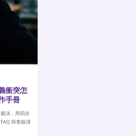
義衝突怎
作手冊
麼裁決，用四步
AQ 與查核清