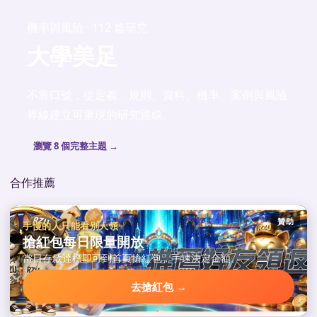
機率與風險 · 112 篇研究
大學美足
不靠口號，從定義、規則、資料、機率、案例與風險
界線建立可重現的研究路線。
瀏覽 8 個完整主題 →
合作推薦
贊助
手慢的人只能看別人領
搶紅包每日限量開放
當日存款達標即可到首頁搶紅包，手速決定金額。
去搶紅包 →