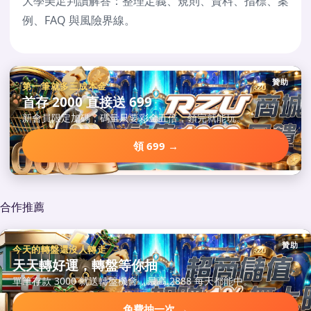
大學美足判讀解答：整理定義、規則、資料、指標、案
例、FAQ 與風險界線。
贊助
第一筆就多三成本金
首存 2000 直接送 699
新會員限定加碼，碼量只要彩金五倍，領完就能玩。
領 699 →
合作推薦
贊助
今天的轉盤還沒人轉走
天天轉好運，轉盤等你抽
單筆存款 3000 就送轉盤機會，最高 2888 每天都能中。
免費抽一次 →