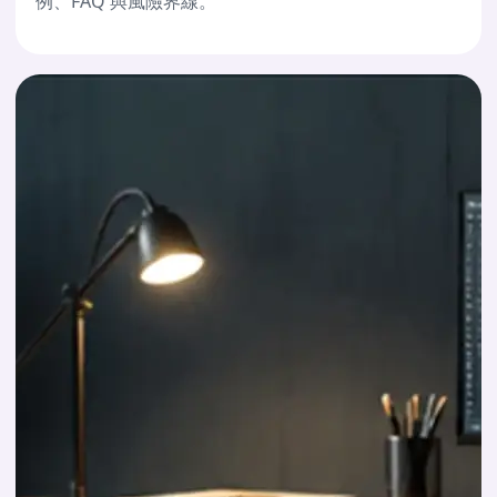
例、FAQ 與風險界線。