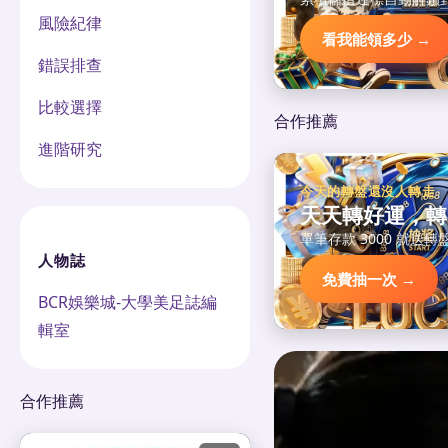
風險紀律
看我能領多少 →
錯誤排查
比較選擇
合作推薦
進階研究
今天的轉盤還沒人轉走
天天轉好運，轉
單筆存款 3000 就送轉
人物誌
免費抽一次 →
BCR娛樂城-大學美足誌編
輯室
合作推薦