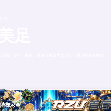
篇研究
美足
、規則、資料、機率、案例與風險界線建立可重現的研究路線。
階梯彩金
對應彩金，階梯越高送越狠。