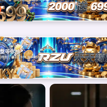
盤等你抽
盤機會，最高 2888 每天都能中。