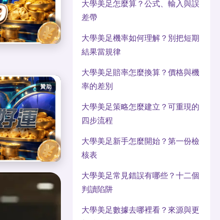
大學美足怎麼算？公式、輸入與誤
差帶
大學美足機率如何理解？別把短期
結果當規律
大學美足賠率怎麼換算？價格與機
率的差別
贊助
大學美足策略怎麼建立？可重現的
四步流程
大學美足新手怎麼開始？第一份檢
核表
大學美足常見錯誤有哪些？十二個
判讀陷阱
大學美足數據去哪裡看？來源與更