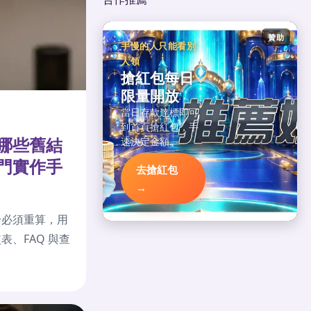
贊助
手慢的人只能看別
人領
搶紅包每日
限量開放
當日存款達標即可
到首頁搶紅包，手
哪些舊結
速決定金額。
門實作手
去搶紅包
→
論必須重算，用
、FAQ 與查