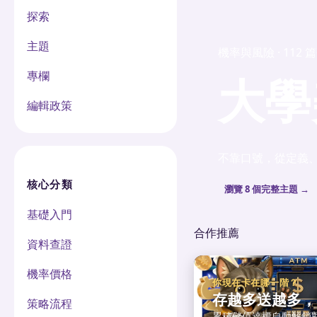
探索
主題
機率與風險 · 112 
大學
專欄
編輯政策
不靠口號，從定義
核心分類
瀏覽 8 個完整主題 →
基礎入門
合作推薦
資料查證
機率價格
你現在卡在哪一階？
存越多送越多，
策略流程
累積儲值達標自動解鎖