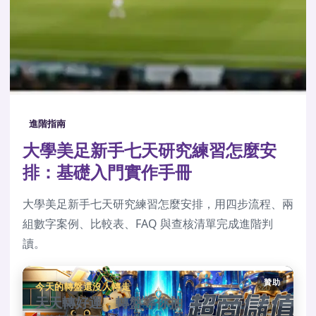
進階指南
大學美足新手七天研究練習怎麼安
排：基礎入門實作手冊
大學美足新手七天研究練習怎麼安排，用四步流程、兩
組數字案例、比較表、FAQ 與查核清單完成進階判
讀。
贊助
今天的轉盤還沒人轉走
天天轉好運，轉盤等你抽