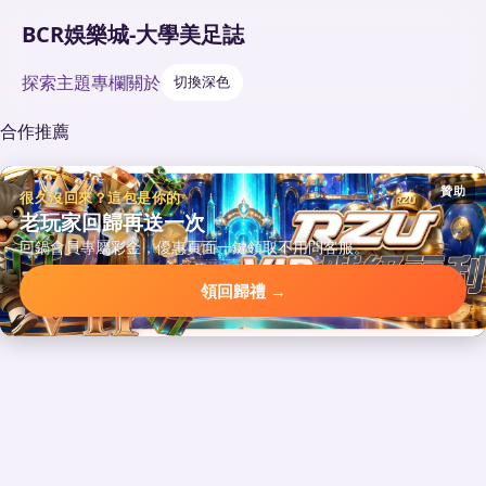
BCR娛樂城-大學美足誌
探索
主題
專欄
關於
切換深色
合作推薦
贊助
很久沒回來？這包是你的
老玩家回歸再送一次
回鍋會員專屬彩金，優惠頁面一鍵領取不用問客服。
領回歸禮 →