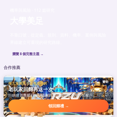
機率與風險 · 112 篇研究
大學美足
不靠口號，從定義、規則、資料、機率、案例與風險
界線建立可重現的研究路線。
瀏覽 8 個完整主題 →
合作推薦
贊助
很久沒回來？這包是你的
老玩家回歸再送一次
回鍋會員專屬彩金，優惠頁面一鍵領取不用問客服。
領回歸禮 →