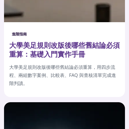
進階指南
大學美足規則改版後哪些舊結論必須
重算：基礎入門實作手冊
大學美足規則改版後哪些舊結論必須重算，用四步流
程、兩組數字案例、比較表、FAQ 與查核清單完成進
階判讀。