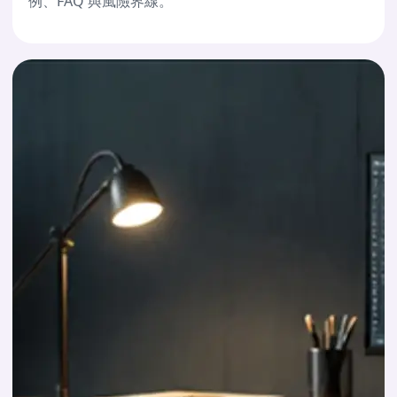
例、FAQ 與風險界線。