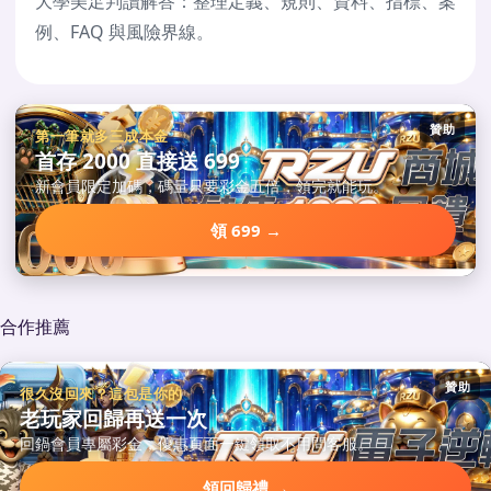
大學美足判讀解答：整理定義、規則、資料、指標、案
例、FAQ 與風險界線。
贊助
第一筆就多三成本金
首存 2000 直接送 699
新會員限定加碼，碼量只要彩金五倍，領完就能玩。
領 699 →
合作推薦
贊助
很久沒回來？這包是你的
老玩家回歸再送一次
回鍋會員專屬彩金，優惠頁面一鍵領取不用問客服。
領回歸禮 →