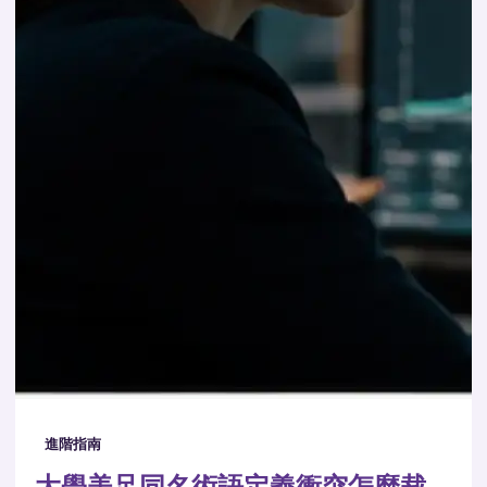
進階指南
大學美足同名術語定義衝突怎麼裁