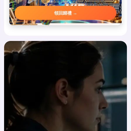
回鍋會員專屬彩金，優惠頁面一鍵領取不用問客服。
領回歸禮 →