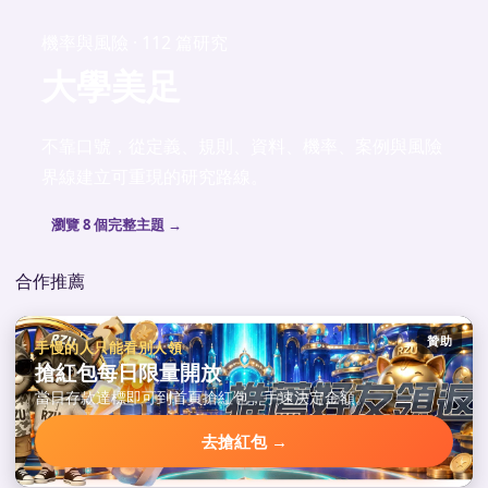
機率與風險 · 112 篇研究
大學美足
不靠口號，從定義、規則、資料、機率、案例與風險
界線建立可重現的研究路線。
瀏覽 8 個完整主題 →
合作推薦
贊助
手慢的人只能看別人領
搶紅包每日限量開放
當日存款達標即可到首頁搶紅包，手速決定金額。
去搶紅包 →