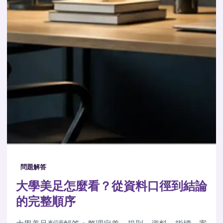
問題解答
大學美足怎麼看？從資料口徑到結論
的完整順序