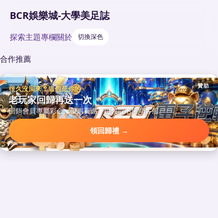
BCR娛樂城-大學美足誌
探索
主題
專欄
關於
切換深色
合作推薦
贊助
很久沒回來？這包是你的
老玩家回歸再送一次
回鍋會員專屬彩金，優惠頁面一鍵領取不用問客服。
領回歸禮 →