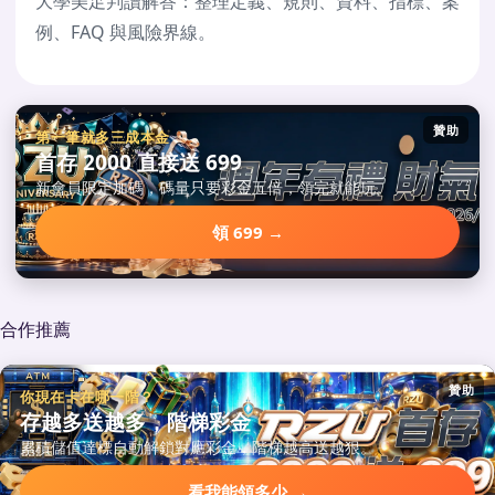
大學美足判讀解答：整理定義、規則、資料、指標、案
例、FAQ 與風險界線。
贊助
第一筆就多三成本金
首存 2000 直接送 699
新會員限定加碼，碼量只要彩金五倍，領完就能玩。
領 699 →
合作推薦
贊助
你現在卡在哪一階？
存越多送越多，階梯彩金
累積儲值達標自動解鎖對應彩金，階梯越高送越狠。
看我能領多少 →