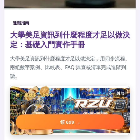
進階指南
大學美足資訊到什麼程度才足以做決
定：基礎入門實作手冊
大學美足資訊到什麼程度才足以做決定，用四步流程、
兩組數字案例、比較表、FAQ 與查核清單完成進階判
讀。
贊助
第一筆就多三成本金
首存 2000 直接送 699
新會員限定加碼，碼量只要彩金五倍，領完就能玩。
領 699 →