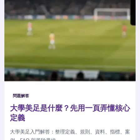
問題解答
大學美足是什麼？先用一頁弄懂核心
定義
大學美足入門解答：整理定義、規則、資料、指標、案