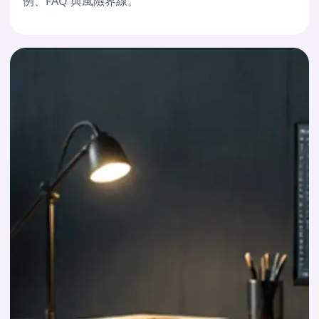
例、FAQ 與風險界線。