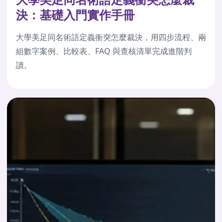
決：基礎入門實作手冊
大學美足同名術語定義衝突怎麼裁決，用四步流程、兩
組數字案例、比較表、FAQ 與查核清單完成進階判
讀。