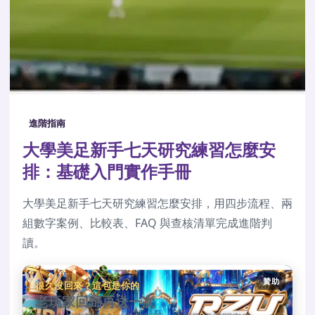
進階指南
大學美足新手七天研究練習怎麼安
排：基礎入門實作手冊
大學美足新手七天研究練習怎麼安排，用四步流程、兩
組數字案例、比較表、FAQ 與查核清單完成進階判
讀。
贊助
很久沒回來？這包是你的
老玩家回歸再送一次