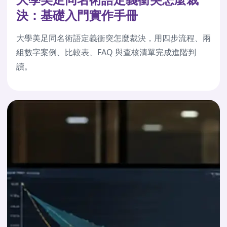
決：基礎入門實作手冊
大學美足同名術語定義衝突怎麼裁決，用四步流程、兩
組數字案例、比較表、FAQ 與查核清單完成進階判
讀。