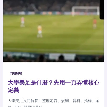
問題解答
大學美足是什麼？先用一頁弄懂核心
定義
大學美足入門解答：整理定義、規則、資料、指標、案