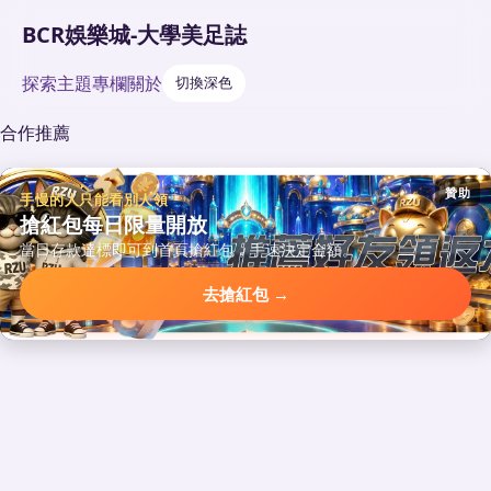
BCR娛樂城-大學美足誌
探索
主題
專欄
關於
切換深色
合作推薦
贊助
手慢的人只能看別人領
搶紅包每日限量開放
當日存款達標即可到首頁搶紅包，手速決定金額。
去搶紅包 →