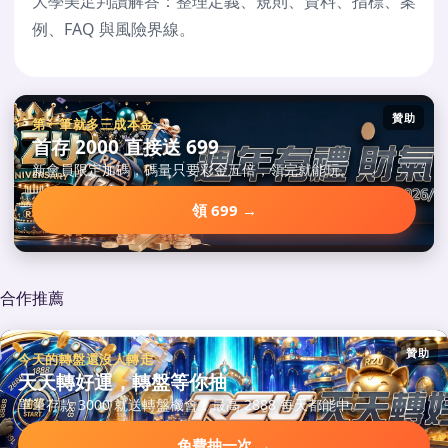
大學美足判讀解答：整理定義、規則、資料、指標、案
例、FAQ 與風險界線。
贊助
第一筆就多三成本金
首存 2000 直接送 699
新會員限定加碼，碼量只要彩金五倍，領完就能玩。
領 699 →
合作推薦
贊助
今天的轉盤還沒人轉走
天天轉好運，轉盤等你抽
單筆存款 3000 就送轉盤機會，最高 2888 每天都能中。
免費抽一次 →