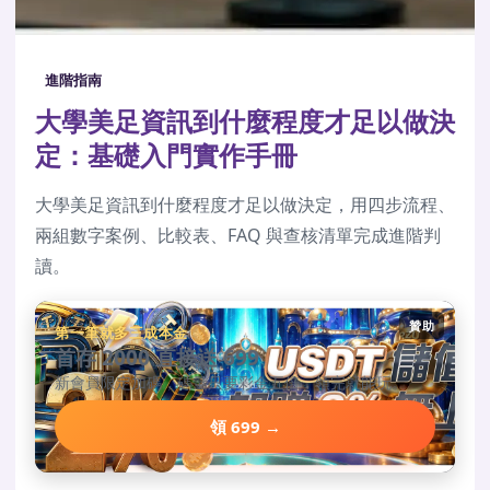
進階指南
大學美足資訊到什麼程度才足以做決
定：基礎入門實作手冊
大學美足資訊到什麼程度才足以做決定，用四步流程、
兩組數字案例、比較表、FAQ 與查核清單完成進階判
讀。
贊助
第一筆就多三成本金
首存 2000 直接送 699
新會員限定加碼，碼量只要彩金五倍，領完就能玩。
領 699 →