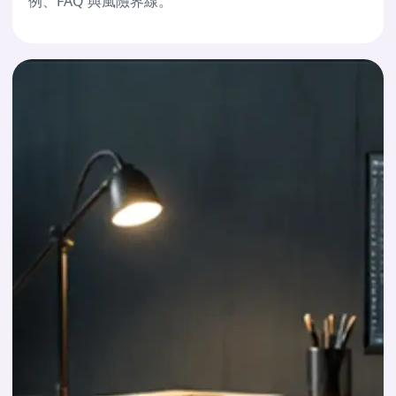
例、FAQ 與風險界線。