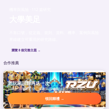
機率與風險 · 112 篇研究
大學美足
不靠口號，從定義、規則、資料、機率、案例與風險
界線建立可重現的研究路線。
瀏覽 8 個完整主題 →
合作推薦
贊助
很久沒回來？這包是你的
老玩家回歸再送一次
回鍋會員專屬彩金，優惠頁面一鍵領取不用問客服。
領回歸禮 →