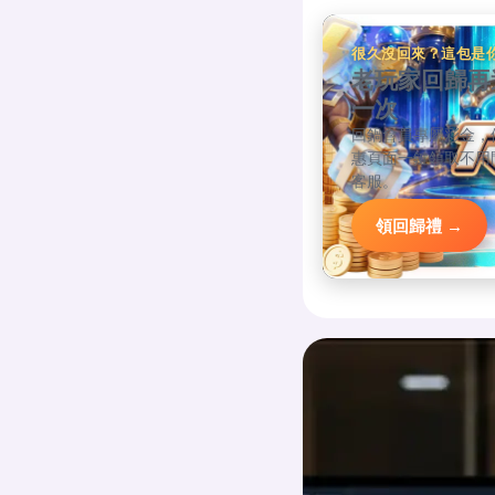
很久沒回來？這包是
老玩家回歸再
一次
回鍋會員專屬彩金，
惠頁面一鍵領取不用
客服。
領回歸禮 →