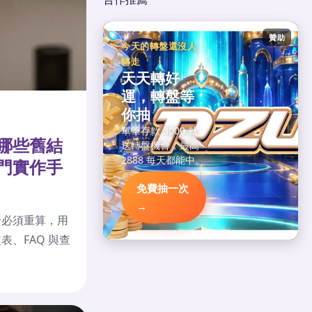
贊助
今天的轉盤還沒人
轉走
天天轉好
運，轉盤等
你抽
單筆存款 3000 就
哪些舊結
送轉盤機會，最高
2888 每天都能中。
門實作手
免費抽一次
→
論必須重算，用
、FAQ 與查