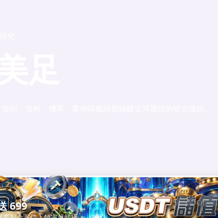
篇研究
美足
、規則、資料、機率、案例與風險界線建立可重現的研究路線。
送 699
只要彩金五倍，領完就能玩。