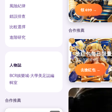
風險紀律
領 699 →
錯誤排查
比較選擇
合作推薦
進階研究
手慢的人只能看別人領
搶紅包每日限量
當日存款達標即可到首
人物誌
去搶紅包 →
BCR娛樂城-大學美足誌編
輯室
合作推薦