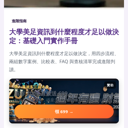
進階指南
大學美足資訊到什麼程度才足以做決
定：基礎入門實作手冊
大學美足資訊到什麼程度才足以做決定，用四步流程、
兩組數字案例、比較表、FAQ 與查核清單完成進階判
讀。
贊助
第一筆就多三成本金
首存 2000 直接送 699
新會員限定加碼，碼量只要彩金五倍，領完就能玩。
領 699 →