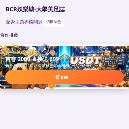
BCR娛樂城-大學美足誌
探索
主題
專欄
關於
切換深色
合作推薦
贊助
第一筆就多三成本金
首存 2000 直接送 699
新會員限定加碼，碼量只要彩金五倍，領完就能玩。
領 699 →