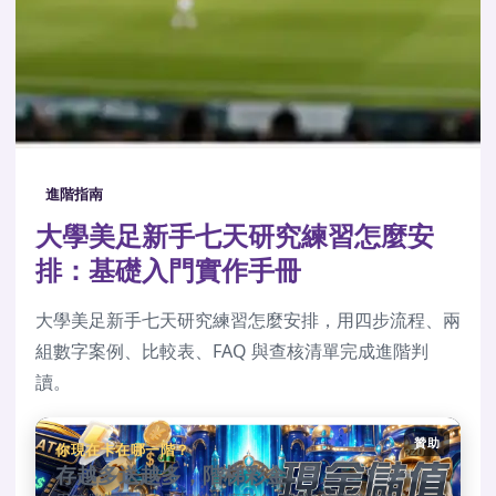
進階指南
大學美足新手七天研究練習怎麼安
排：基礎入門實作手冊
大學美足新手七天研究練習怎麼安排，用四步流程、兩
組數字案例、比較表、FAQ 與查核清單完成進階判
讀。
贊助
你現在卡在哪一階？
存越多送越多，階梯彩金