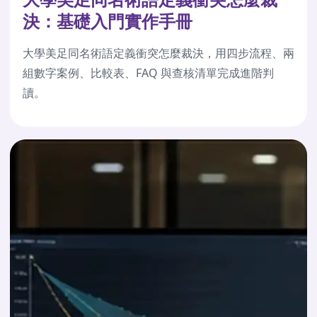
決：基礎入門實作手冊
大學美足同名術語定義衝突怎麼裁決，用四步流程、兩
組數字案例、比較表、FAQ 與查核清單完成進階判
讀。