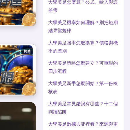
大學美足怎麼算？公式、輸入與誤
差帶
大學美足機率如何理解？別把短期
結果當規律
大學美足賠率怎麼換算？價格與機
率的差別
贊助
大學美足策略怎麼建立？可重現的
四步流程
大學美足新手怎麼開始？第一份檢
核表
大學美足常見錯誤有哪些？十二個
判讀陷阱
大學美足數據去哪裡看？來源與更