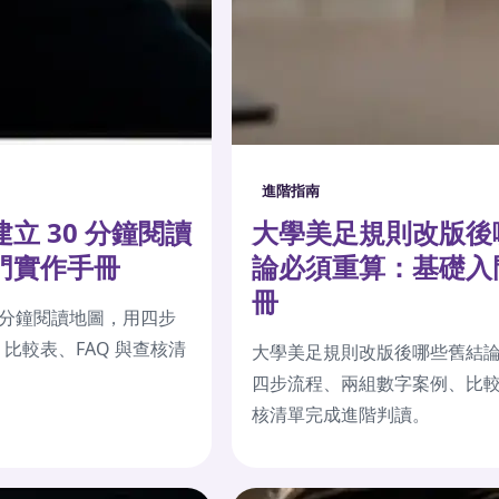
進階指南
立 30 分鐘閱讀
大學美足規則改版後
門實作手冊
論必須重算：基礎入
冊
0 分鐘閱讀地圖，用四步
比較表、FAQ 與查核清
大學美足規則改版後哪些舊結
四步流程、兩組數字案例、比較表
核清單完成進階判讀。