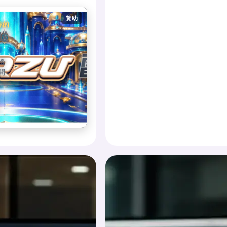
贊助
你的
送
優
問