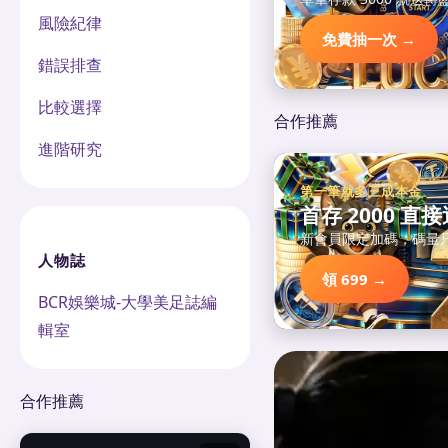
風險紀律
免費抽一次 →
錯誤排查
比較選擇
合作推薦
進階研究
第一筆就多三成本金
首存 2000 直接
新會員限定加碼，碼量
人物誌
領 699 →
BCR娛樂城-大學美足誌編
輯室
合作推薦