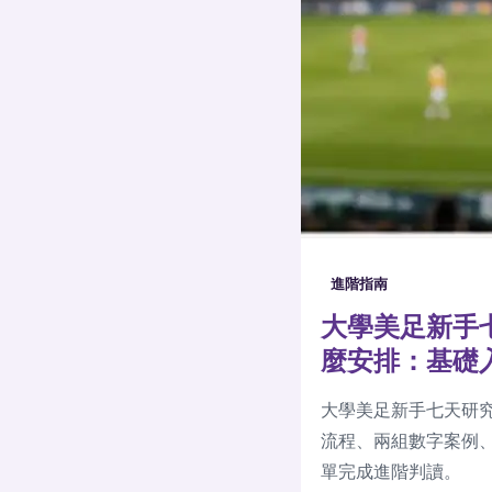
進階指南
大學美足新手
麼安排：基礎
大學美足新手七天研
流程、兩組數字案例、
單完成進階判讀。