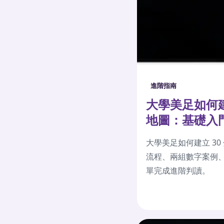
進階指南
大學美足如何建
地圖：基礎入
大學美足如何建立 3
流程、兩組數字案例、
單完成進階判讀。