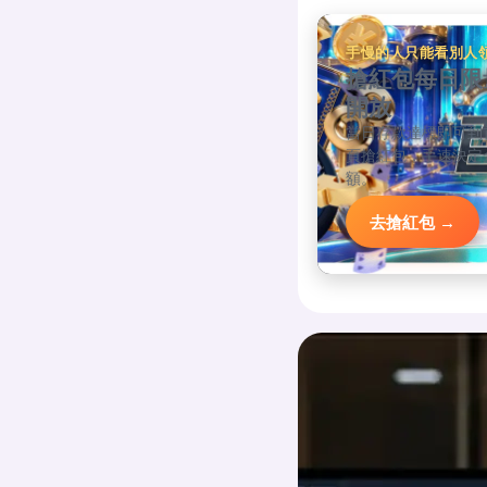
手慢的人只能看別人
搶紅包每日限
開放
當日存款達標即可到
頁搶紅包，手速決定
額。
去搶紅包 →