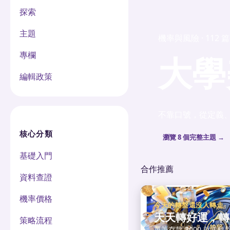
探索
主題
機率與風險 · 112 
大學
專欄
編輯政策
不靠口號，從定義
核心分類
瀏覽 8 個完整主題 →
基礎入門
合作推薦
資料查證
機率價格
今天的轉盤還沒人轉走
天天轉好運，轉
策略流程
單筆存款 3000 就送轉