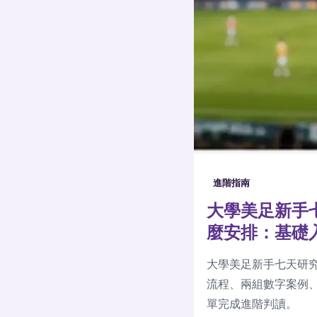
進階指南
大學美足新手
麼安排：基礎
大學美足新手七天研
流程、兩組數字案例、
單完成進階判讀。