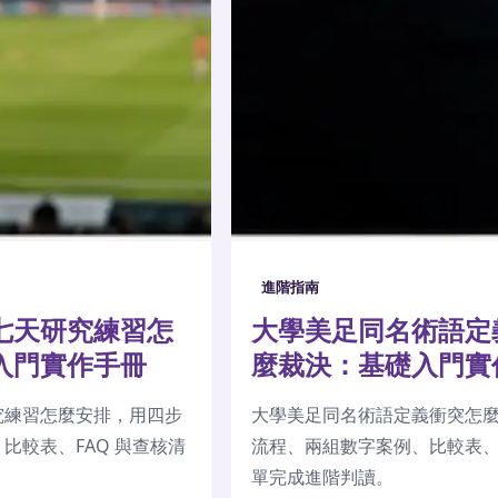
進階指南
七天研究練習怎
大學美足同名術語定
入門實作手冊
麼裁決：基礎入門實
究練習怎麼安排，用四步
大學美足同名術語定義衝突怎
比較表、FAQ 與查核清
流程、兩組數字案例、比較表、F
單完成進階判讀。