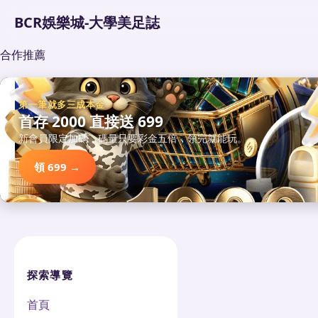
BCR娛樂城-大學美足誌
合作推薦
第一筆就多三成本金
首存 2000 直接送 699
新會員限定加碼，碼量只要彩金五倍，領完就能玩。
領 699 →
探索導覽
首頁