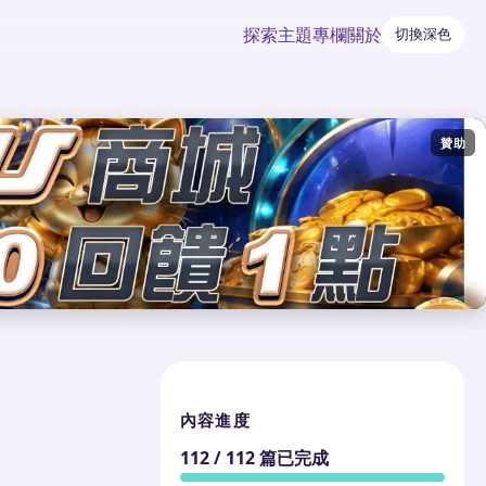
探索
主題
專欄
關於
切換深色
贊助
內容進度
112 / 112 篇已完成