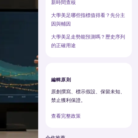
新時間查核
大學美足哪些指標值得看？先分主
因與輔因
大學美足走勢能預測嗎？歷史序列
的正確用途
編輯原則
原創撰寫、標示假設、保留未知、
禁止獲利保證。
查看完整政策
合作推薦