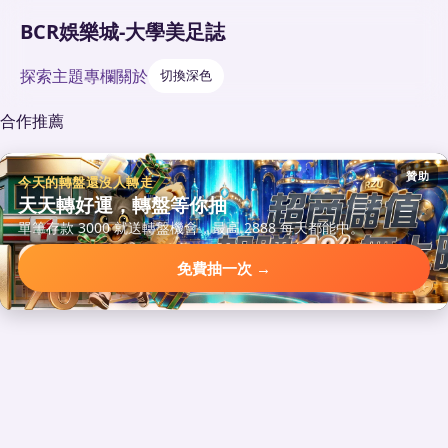
BCR娛樂城-大學美足誌
探索
主題
專欄
關於
切換深色
合作推薦
贊助
今天的轉盤還沒人轉走
天天轉好運，轉盤等你抽
單筆存款 3000 就送轉盤機會，最高 2888 每天都能中。
免費抽一次 →