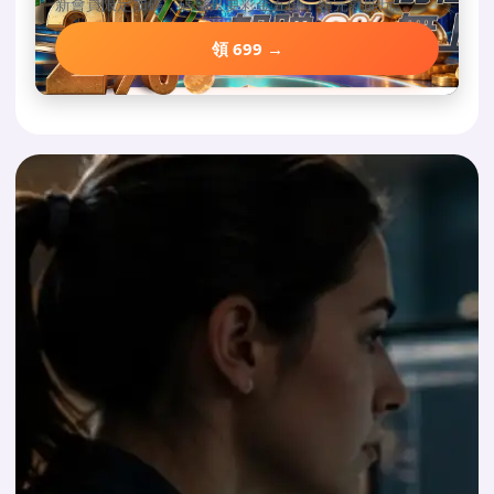
新會員限定加碼，碼量只要彩金五倍，領完就能玩。
領 699 →