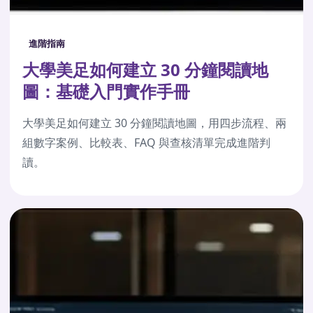
進階指南
大學美足如何建立 30 分鐘閱讀地
圖：基礎入門實作手冊
大學美足如何建立 30 分鐘閱讀地圖，用四步流程、兩
組數字案例、比較表、FAQ 與查核清單完成進階判
讀。