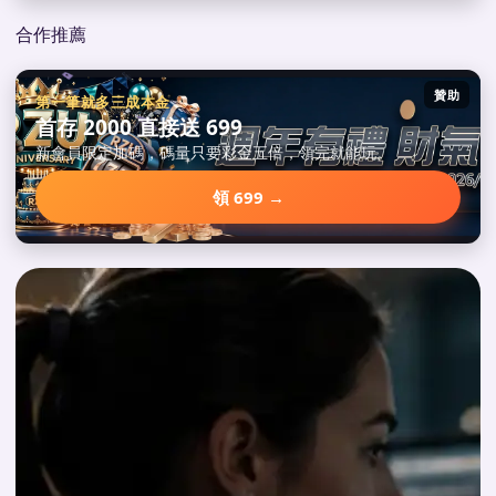
合作推薦
贊助
第一筆就多三成本金
首存 2000 直接送 699
新會員限定加碼，碼量只要彩金五倍，領完就能玩。
領 699 →