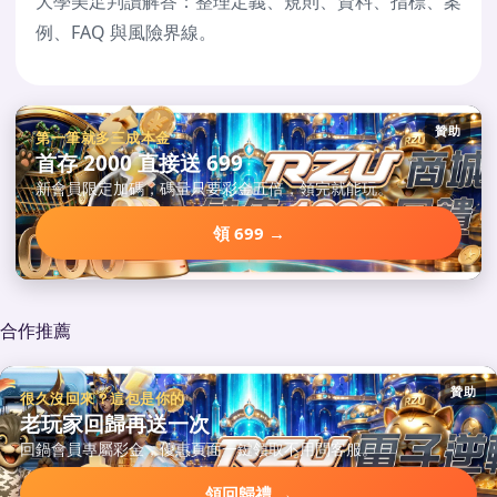
大學美足判讀解答：整理定義、規則、資料、指標、案
例、FAQ 與風險界線。
贊助
第一筆就多三成本金
首存 2000 直接送 699
新會員限定加碼，碼量只要彩金五倍，領完就能玩。
領 699 →
合作推薦
贊助
很久沒回來？這包是你的
老玩家回歸再送一次
回鍋會員專屬彩金，優惠頁面一鍵領取不用問客服。
領回歸禮 →