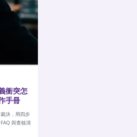
義衝突怎
作手冊
麼裁決，用四步
AQ 與查核清