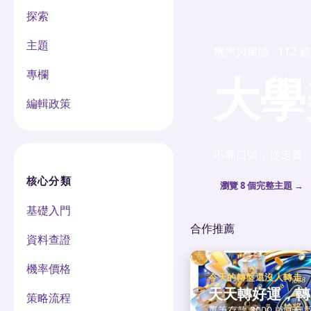
探索
主題
機率與風險 · 112 
大學
專欄
編輯政策
不靠口號，從定義
核心分類
瀏覽 8 個完整主題 →
基礎入門
合作推薦
資料查證
機率價格
今天的轉盤還沒人轉走
天天轉好運，轉
策略流程
單筆存款 3000 就送轉