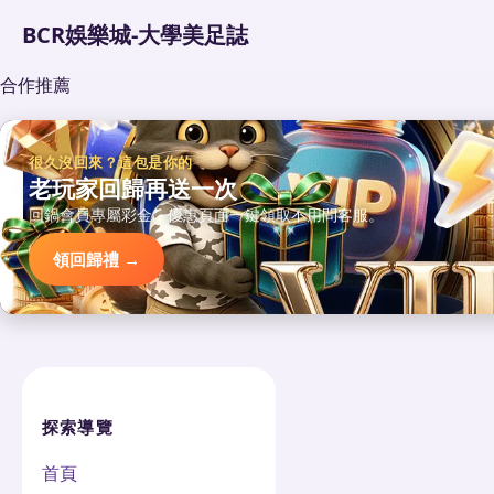
BCR娛樂城-大學美足誌
合作推薦
很久沒回來？這包是你的
老玩家回歸再送一次
回鍋會員專屬彩金，優惠頁面一鍵領取不用問客服。
領回歸禮 →
探索導覽
首頁