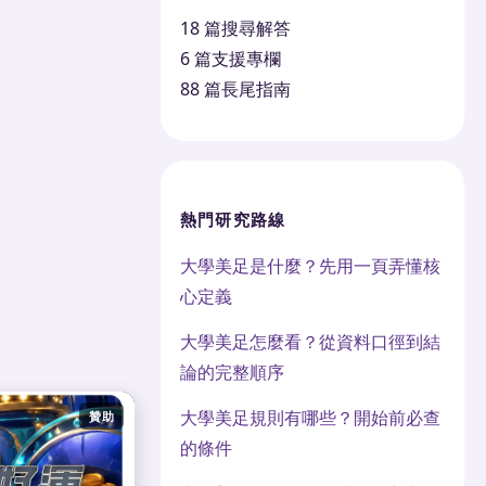
18 篇搜尋解答
6 篇支援專欄
88 篇長尾指南
熱門研究路線
大學美足是什麼？先用一頁弄懂核
心定義
大學美足怎麼看？從資料口徑到結
論的完整順序
大學美足規則有哪些？開始前必查
贊助
的條件