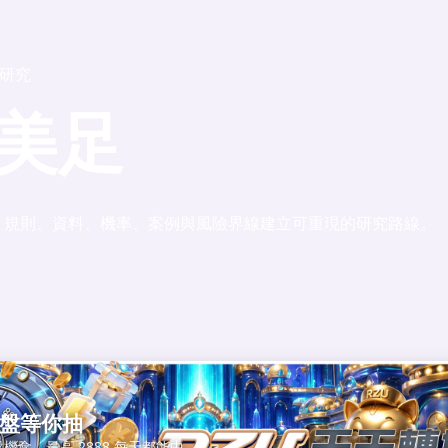
篇研究
美足
、規則、資料、機率、案例與風險界線建立可重現的研究路線。
盤等你抽
盤機會，最高 2888 每天都能中。