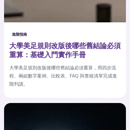
進階指南
大學美足規則改版後哪些舊結論必須
重算：基礎入門實作手冊
大學美足規則改版後哪些舊結論必須重算，用四步流
程、兩組數字案例、比較表、FAQ 與查核清單完成進
階判讀。