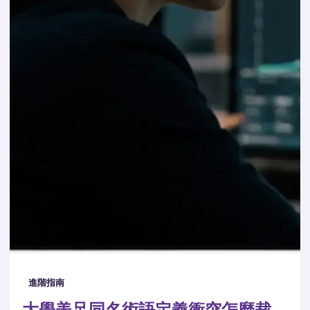
進階指南
大學美足同名術語定義衝突怎麼裁