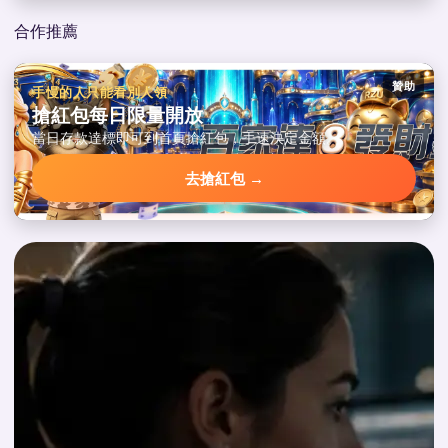
合作推薦
贊助
手慢的人只能看別人領
搶紅包每日限量開放
當日存款達標即可到首頁搶紅包，手速決定金額。
去搶紅包 →