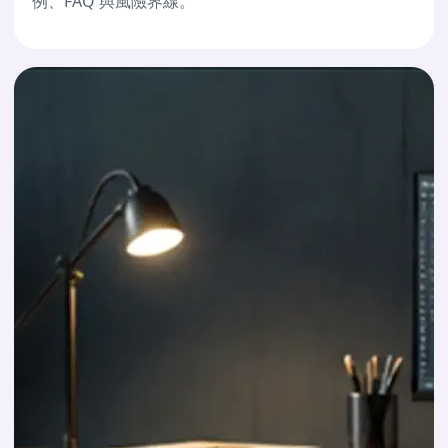
例、FAQ 與風險界線。