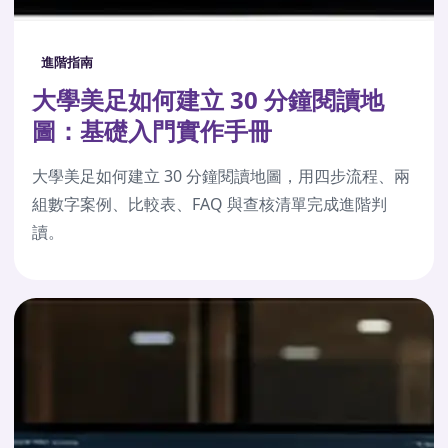
進階指南
大學美足如何建立 30 分鐘閱讀地
圖：基礎入門實作手冊
大學美足如何建立 30 分鐘閱讀地圖，用四步流程、兩
組數字案例、比較表、FAQ 與查核清單完成進階判
讀。