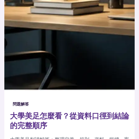
問題解答
大學美足怎麼看？從資料口徑到結論
的完整順序