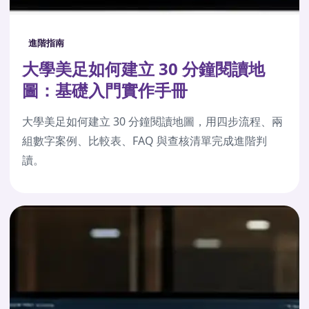
進階指南
大學美足如何建立 30 分鐘閱讀地
圖：基礎入門實作手冊
大學美足如何建立 30 分鐘閱讀地圖，用四步流程、兩
組數字案例、比較表、FAQ 與查核清單完成進階判
讀。