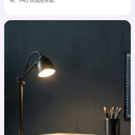
例、FAQ 與風險界線。