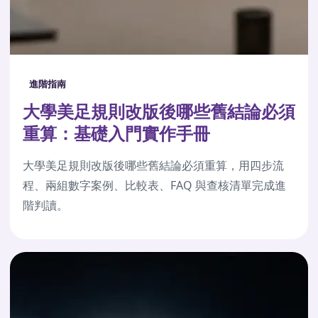
進階指南
大學美足規則改版後哪些舊結論必須
重算：基礎入門實作手冊
大學美足規則改版後哪些舊結論必須重算，用四步流
程、兩組數字案例、比較表、FAQ 與查核清單完成進
階判讀。