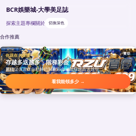
BCR娛樂城-大學美足誌
探索
主題
專欄
關於
切換深色
合作推薦
贊助
你現在卡在哪一階？
存越多送越多，階梯彩金
累積儲值達標自動解鎖對應彩金，階梯越高送越狠。
看我能領多少 →