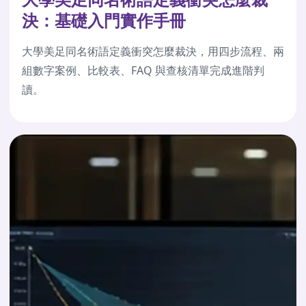
決：基礎入門實作手冊
大學美足同名術語定義衝突怎麼裁決，用四步流程、兩
組數字案例、比較表、FAQ 與查核清單完成進階判
讀。