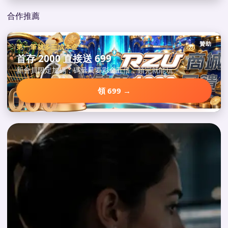
合作推薦
贊助
第一筆就多三成本金
首存 2000 直接送 699
新會員限定加碼，碼量只要彩金五倍，領完就能玩。
領 699 →