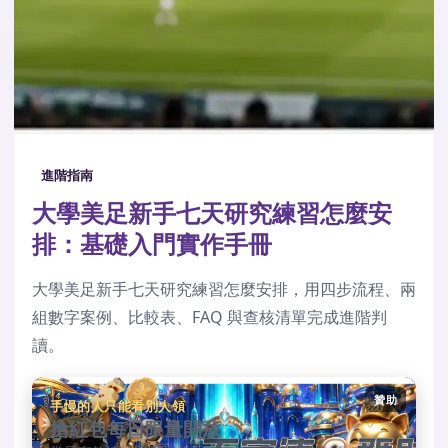
進階指南
大學美足新手七天研究練習怎麼安
排：基礎入門實作手冊
大學美足新手七天研究練習怎麼安排，用四步流程、兩
組數字案例、比較表、FAQ 與查核清單完成進階判
讀。
贊助
手慢的人只能看別人領
搶紅包每日限量開放