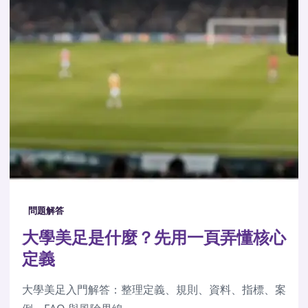
問題解答
大學美足是什麼？先用一頁弄懂核心
定義
大學美足入門解答：整理定義、規則、資料、指標、案