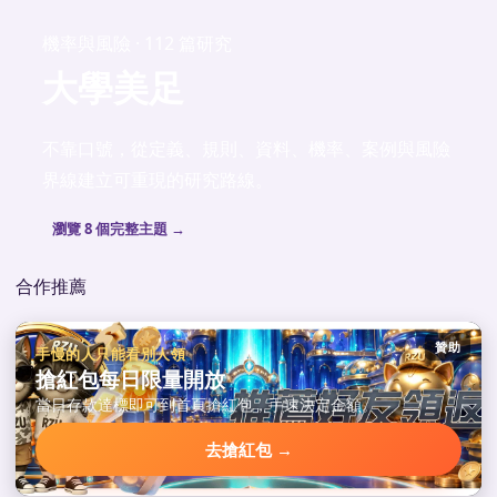
機率與風險 · 112 篇研究
大學美足
不靠口號，從定義、規則、資料、機率、案例與風險
界線建立可重現的研究路線。
瀏覽 8 個完整主題 →
合作推薦
贊助
手慢的人只能看別人領
搶紅包每日限量開放
當日存款達標即可到首頁搶紅包，手速決定金額。
去搶紅包 →