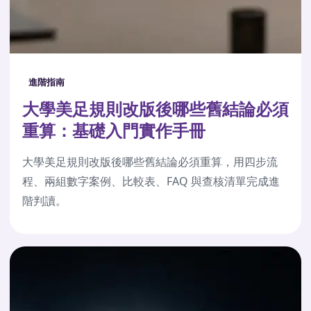
進階指南
大學美足規則改版後哪些舊結論必須
重算：基礎入門實作手冊
大學美足規則改版後哪些舊結論必須重算，用四步流
程、兩組數字案例、比較表、FAQ 與查核清單完成進
階判讀。