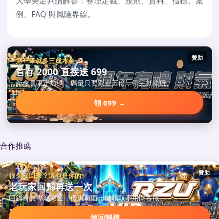
大學美足判讀解答：整理定義、規則、資料、指標、案
例、FAQ 與風險界線。
贊助
第一筆就多三成本金
首存 2000 直接送 699
新會員限定加碼，碼量只要彩金五倍，領完就能玩。
領 699 →
合作推薦
贊助
很久沒回來？這包是你的
老玩家回歸再送一次
回鍋會員專屬彩金，優惠頁面一鍵領取不用問客服。
領回歸禮 →