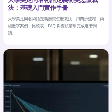
決：基礎入門實作手冊
大學美足同名術語定義衝突怎麼裁決，用四步流程、兩
組數字案例、比較表、FAQ 與查核清單完成進階判
讀。