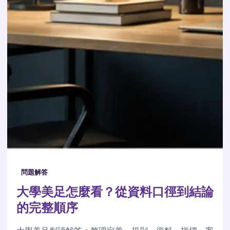
問題解答
大學美足怎麼看？從資料口徑到結論
的完整順序