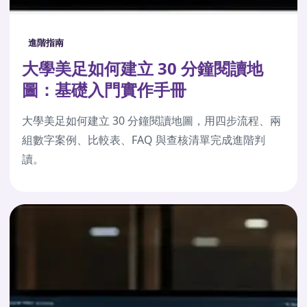
進階指南
大學美足如何建立 30 分鐘閱讀地
圖：基礎入門實作手冊
大學美足如何建立 30 分鐘閱讀地圖，用四步流程、兩
組數字案例、比較表、FAQ 與查核清單完成進階判
讀。