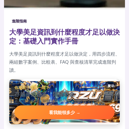
進階指南
大學美足資訊到什麼程度才足以做決
定：基礎入門實作手冊
大學美足資訊到什麼程度才足以做決定，用四步流程、
兩組數字案例、比較表、FAQ 與查核清單完成進階判
讀。
贊助
你現在卡在哪一階？
存越多送越多，階梯彩金
累積儲值達標自動解鎖對應彩金，階梯越高送越狠。
看我能領多少 →