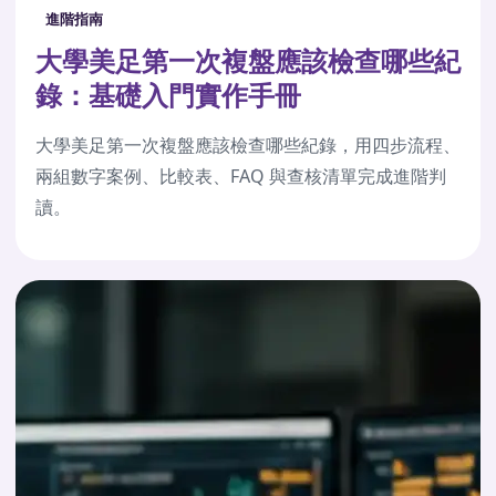
進階指南
大學美足第一次複盤應該檢查哪些紀
錄：基礎入門實作手冊
大學美足第一次複盤應該檢查哪些紀錄，用四步流程、
兩組數字案例、比較表、FAQ 與查核清單完成進階判
讀。