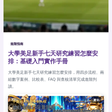
進階指南
大學美足新手七天研究練習怎麼安
排：基礎入門實作手冊
大學美足新手七天研究練習怎麼安排，用四步流程、兩
組數字案例、比較表、FAQ 與查核清單完成進階判
讀。
贊助
手慢的人只能看別人領
搶紅包每日限量開放