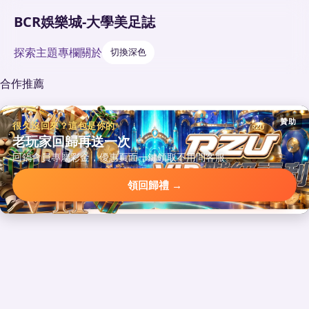
BCR娛樂城-大學美足誌
探索
主題
專欄
關於
切換深色
合作推薦
贊助
很久沒回來？這包是你的
老玩家回歸再送一次
回鍋會員專屬彩金，優惠頁面一鍵領取不用問客服。
領回歸禮 →