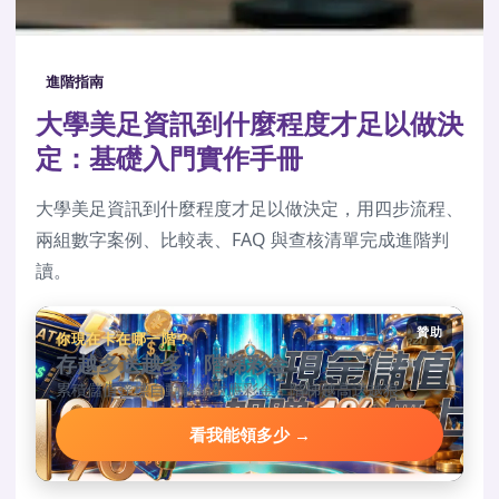
進階指南
大學美足資訊到什麼程度才足以做決
定：基礎入門實作手冊
大學美足資訊到什麼程度才足以做決定，用四步流程、
兩組數字案例、比較表、FAQ 與查核清單完成進階判
讀。
贊助
你現在卡在哪一階？
存越多送越多，階梯彩金
累積儲值達標自動解鎖對應彩金，階梯越高送越狠。
看我能領多少 →