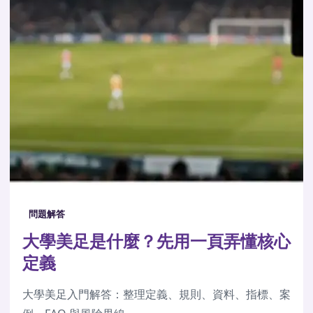
問題解答
大學美足是什麼？先用一頁弄懂核心
定義
大學美足入門解答：整理定義、規則、資料、指標、案