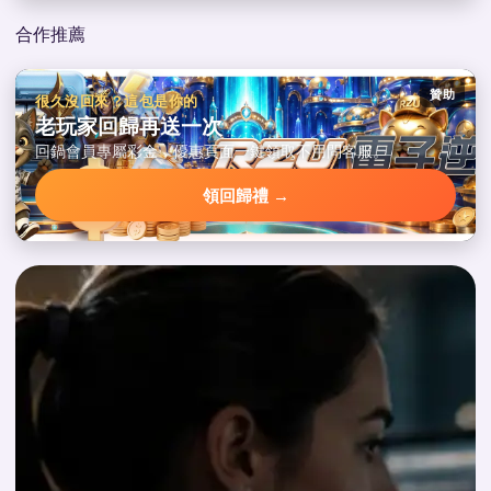
合作推薦
贊助
很久沒回來？這包是你的
老玩家回歸再送一次
回鍋會員專屬彩金，優惠頁面一鍵領取不用問客服。
領回歸禮 →