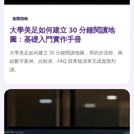
進階指南
大學美足如何建立 30 分鐘閱讀地
圖：基礎入門實作手冊
大學美足如何建立 30 分鐘閱讀地圖，用四步流程、兩
組數字案例、比較表、FAQ 與查核清單完成進階判
讀。