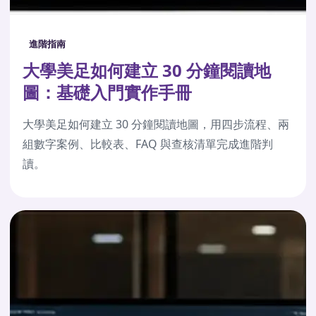
進階指南
大學美足如何建立 30 分鐘閱讀地
圖：基礎入門實作手冊
大學美足如何建立 30 分鐘閱讀地圖，用四步流程、兩
組數字案例、比較表、FAQ 與查核清單完成進階判
讀。