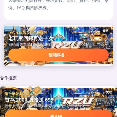
大學美足判讀解答：整理定義、規則、資料、指標、案
例、FAQ 與風險界線。
贊助
很久沒回來？這包是你的
老玩家回歸再送一次
回鍋會員專屬彩金，優惠頁面一鍵領取不用問客服。
領回歸禮 →
合作推薦
贊助
第一筆就多三成本金
首存 2000 直接送 699
新會員限定加碼，碼量只要彩金五倍，領完就能玩。
領 699 →