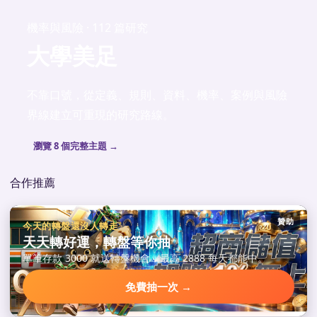
機率與風險 · 112 篇研究
大學美足
不靠口號，從定義、規則、資料、機率、案例與風險
界線建立可重現的研究路線。
瀏覽 8 個完整主題 →
合作推薦
贊助
今天的轉盤還沒人轉走
天天轉好運，轉盤等你抽
單筆存款 3000 就送轉盤機會，最高 2888 每天都能中。
免費抽一次 →