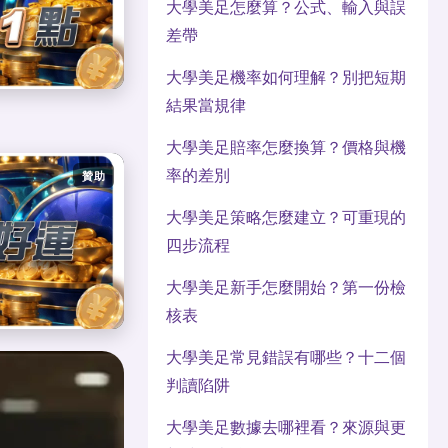
大學美足怎麼算？公式、輸入與誤
差帶
大學美足機率如何理解？別把短期
結果當規律
大學美足賠率怎麼換算？價格與機
率的差別
贊助
大學美足策略怎麼建立？可重現的
四步流程
大學美足新手怎麼開始？第一份檢
核表
大學美足常見錯誤有哪些？十二個
判讀陷阱
大學美足數據去哪裡看？來源與更