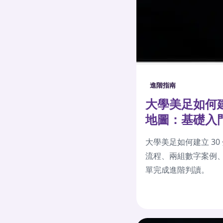
進階指南
大學美足如何建
地圖：基礎入
大學美足如何建立 3
流程、兩組數字案例、
單完成進階判讀。