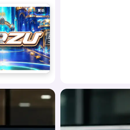
贊助
你的
送
優
問