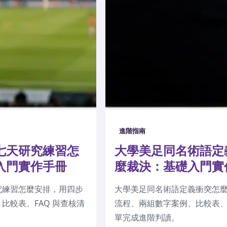
進階指南
七天研究練習怎
大學美足同名術語定
入門實作手冊
麼裁決：基礎入門實
究練習怎麼安排，用四步
大學美足同名術語定義衝突怎
比較表、FAQ 與查核清
流程、兩組數字案例、比較表、F
單完成進階判讀。