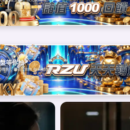
盤等你抽
盤機會，最高 2888 每天都能中。