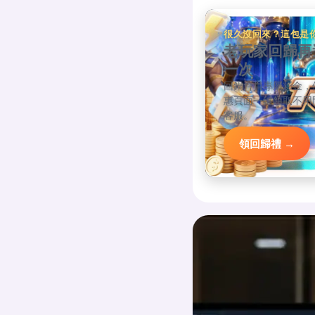
很久沒回來？這包是
老玩家回歸再
一次
回鍋會員專屬彩金，
惠頁面一鍵領取不用
客服。
領回歸禮 →