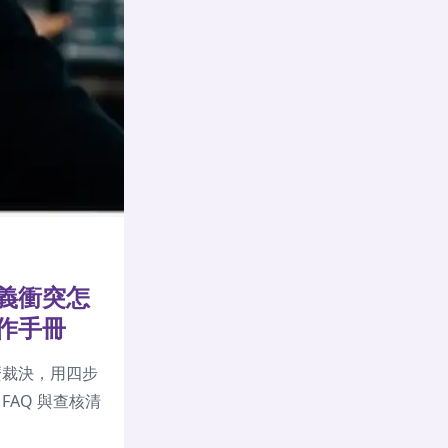
義衝突怎
作手冊
麼裁決，用四步
AQ 與查核清