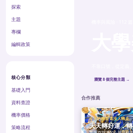
探索
主題
機率與風險 · 112 
大學
專欄
編輯政策
不靠口號，從定義
核心分類
瀏覽 8 個完整主題 →
基礎入門
合作推薦
資料查證
機率價格
今天的轉盤還沒人轉走
天天轉好運，轉
策略流程
單筆存款 3000 就送轉