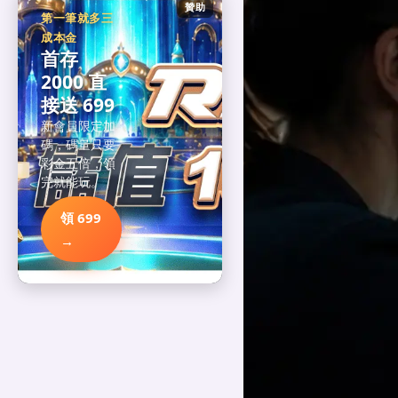
贊助
第一筆就多三
成本金
首存
2000 直
接送 699
新會員限定加
碼，碼量只要
彩金五倍，領
完就能玩。
領 699
→