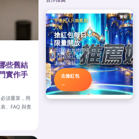
贊助
手慢的人只能看別
人領
搶紅包每日
限量開放
當日存款達標即可
到首頁搶紅包，手
哪些舊結
速決定金額。
門實作手
去搶紅包
→
論必須重算，用
、FAQ 與查