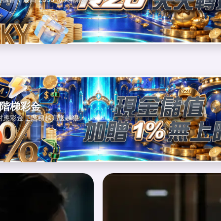
階梯彩金
對應彩金，階梯越高送越狠。