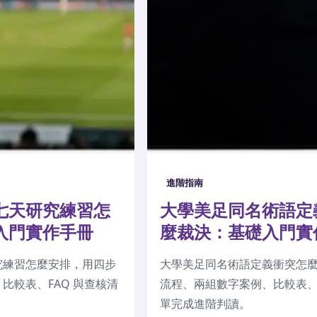
進階指南
七天研究練習怎
大學美足同名術語定
入門實作手冊
麼裁決：基礎入門實
究練習怎麼安排，用四步
大學美足同名術語定義衝突怎
比較表、FAQ 與查核清
流程、兩組數字案例、比較表、F
單完成進階判讀。