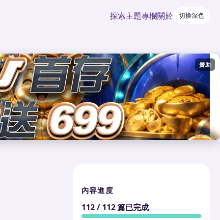
探索
主題
專欄
關於
切換深色
贊助
內容進度
112 / 112 篇已完成