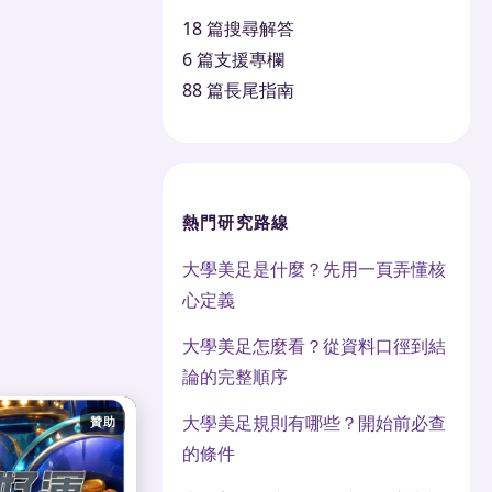
18 篇搜尋解答
6 篇支援專欄
88 篇長尾指南
熱門研究路線
大學美足是什麼？先用一頁弄懂核
心定義
大學美足怎麼看？從資料口徑到結
論的完整順序
大學美足規則有哪些？開始前必查
贊助
的條件