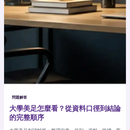
問題解答
大學美足怎麼看？從資料口徑到結論
的完整順序