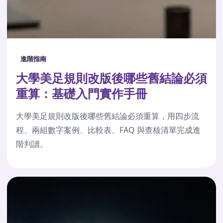
進階指南
大學美足規則改版後哪些舊結論必須
重算：基礎入門實作手冊
大學美足規則改版後哪些舊結論必須重算，用四步流
程、兩組數字案例、比較表、FAQ 與查核清單完成進
階判讀。