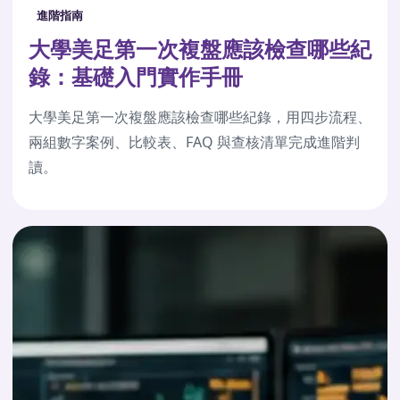
進階指南
大學美足第一次複盤應該檢查哪些紀
錄：基礎入門實作手冊
大學美足第一次複盤應該檢查哪些紀錄，用四步流程、
兩組數字案例、比較表、FAQ 與查核清單完成進階判
讀。