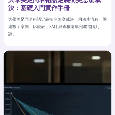
決：基礎入門實作手冊
大學美足同名術語定義衝突怎麼裁決，用四步流程、兩
組數字案例、比較表、FAQ 與查核清單完成進階判
讀。