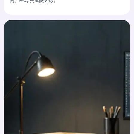
例、FAQ 與風險界線。