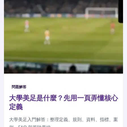
問題解答
大學美足是什麼？先用一頁弄懂核心
定義
大學美足入門解答：整理定義、規則、資料、指標、案