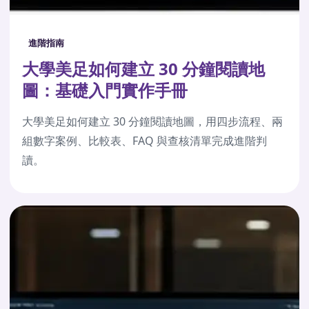
進階指南
大學美足如何建立 30 分鐘閱讀地
圖：基礎入門實作手冊
大學美足如何建立 30 分鐘閱讀地圖，用四步流程、兩
組數字案例、比較表、FAQ 與查核清單完成進階判
讀。