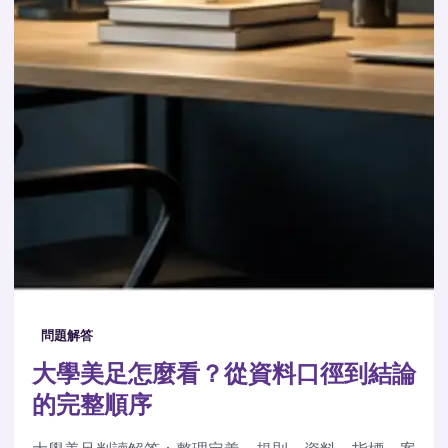
問題解答
大學美足怎麼看？從資料口徑到結論
的完整順序