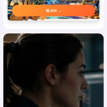
新會員限定加碼，碼量只要彩金五倍，領完就能玩。
領 699 →