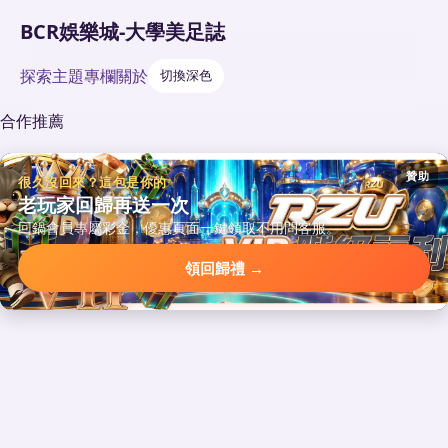
BCR娛樂城-大學美足誌
探索
主題
專欄
關於
切換深色
合作推薦
贊助
很久沒回來？這包是你的
老玩家回歸再送一次
回鍋會員專屬彩金，優惠頁面一鍵領取不用問客服。
領回歸禮 →