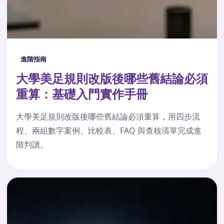
進階指南
大學美足規則改版後哪些舊結論必須
重算：基礎入門實作手冊
大學美足規則改版後哪些舊結論必須重算，用四步流
程、兩組數字案例、比較表、FAQ 與查核清單完成進
階判讀。