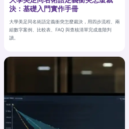
決：基礎入門實作手冊
大學美足同名術語定義衝突怎麼裁決，用四步流程、兩
組數字案例、比較表、FAQ 與查核清單完成進階判
讀。