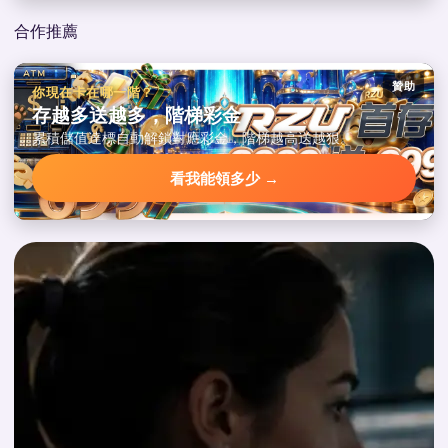
合作推薦
贊助
你現在卡在哪一階？
存越多送越多，階梯彩金
累積儲值達標自動解鎖對應彩金，階梯越高送越狠。
看我能領多少 →