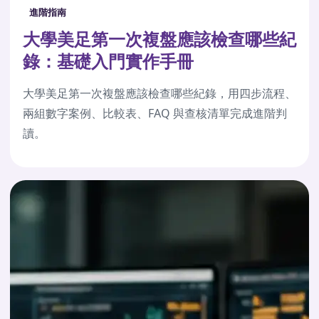
進階指南
大學美足第一次複盤應該檢查哪些紀
錄：基礎入門實作手冊
大學美足第一次複盤應該檢查哪些紀錄，用四步流程、
兩組數字案例、比較表、FAQ 與查核清單完成進階判
讀。