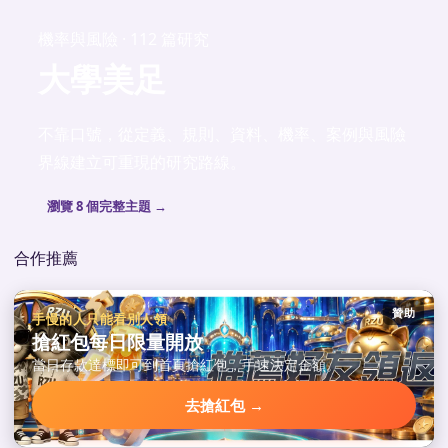
機率與風險 · 112 篇研究
大學美足
不靠口號，從定義、規則、資料、機率、案例與風險
界線建立可重現的研究路線。
瀏覽 8 個完整主題 →
合作推薦
贊助
手慢的人只能看別人領
搶紅包每日限量開放
當日存款達標即可到首頁搶紅包，手速決定金額。
去搶紅包 →