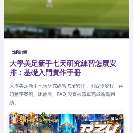
進階指南
大學美足新手七天研究練習怎麼安
排：基礎入門實作手冊
大學美足新手七天研究練習怎麼安排，用四步流程、兩
組數字案例、比較表、FAQ 與查核清單完成進階判
讀。
贊助
很久沒回來？這包是你的
老玩家回歸再送一次