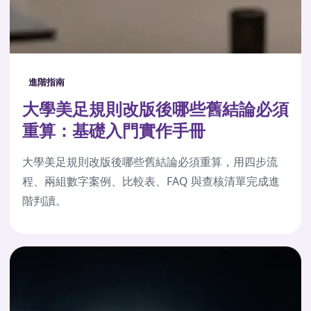
進階指南
大學美足規則改版後哪些舊結論必須
重算：基礎入門實作手冊
大學美足規則改版後哪些舊結論必須重算，用四步流
程、兩組數字案例、比較表、FAQ 與查核清單完成進
階判讀。