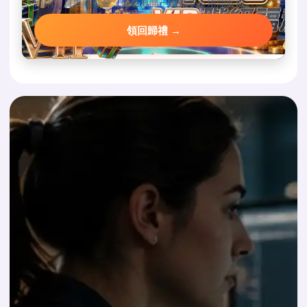
回鍋會員專屬彩金，優惠頁面一鍵領取不用問客服。
領回歸禮 →