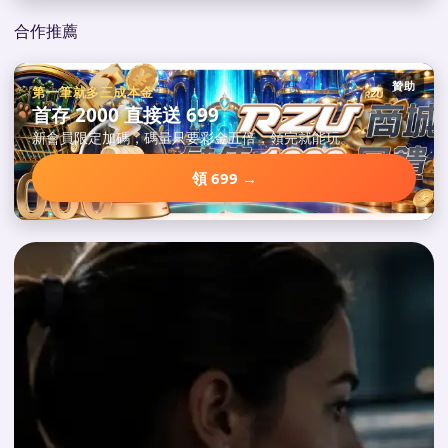
合作推薦
贊助
第一筆就多三成本金
首存 2000 直接送 699
新會員限定加碼，碼量只要彩金五倍，領完就能玩。
領 699 →