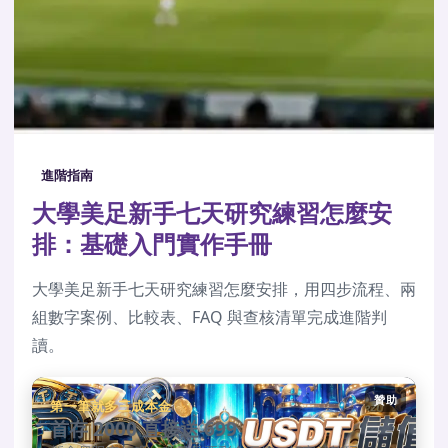
進階指南
大學美足新手七天研究練習怎麼安
排：基礎入門實作手冊
大學美足新手七天研究練習怎麼安排，用四步流程、兩
組數字案例、比較表、FAQ 與查核清單完成進階判
讀。
贊助
第一筆就多三成本金
首存 2000 直接送 699