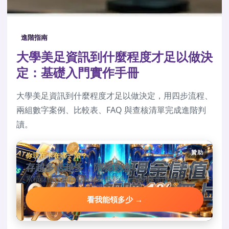
進階指南
大學美足資訊到什麼程度才足以做決
定：基礎入門實作手冊
大學美足資訊到什麼程度才足以做決定，用四步流程、
兩組數字案例、比較表、FAQ 與查核清單完成進階判
讀。
贊助
你現在卡在哪一階？
存越多送越多，階梯彩金
累積儲值達標自動解鎖對應彩金，階梯越高送越狠。
看我能領多少 →