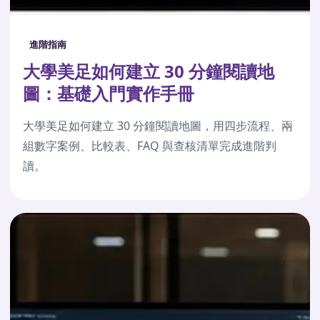
進階指南
大學美足如何建立 30 分鐘閱讀地
圖：基礎入門實作手冊
大學美足如何建立 30 分鐘閱讀地圖，用四步流程、兩
組數字案例、比較表、FAQ 與查核清單完成進階判
讀。