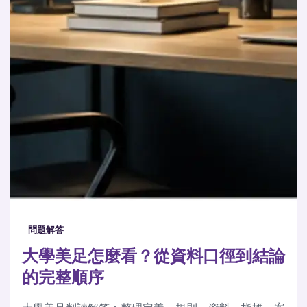
問題解答
大學美足怎麼看？從資料口徑到結論
的完整順序