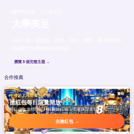
機率與風險 · 112 篇研究
大學美足
不靠口號，從定義、規則、資料、機率、案例與風險
界線建立可重現的研究路線。
瀏覽 8 個完整主題 →
合作推薦
贊助
手慢的人只能看別人領
搶紅包每日限量開放
當日存款達標即可到首頁搶紅包，手速決定金額。
去搶紅包 →