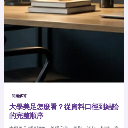
問題解答
大學美足怎麼看？從資料口徑到結論
的完整順序