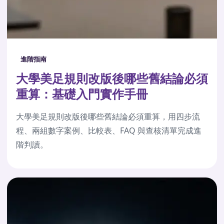
進階指南
大學美足規則改版後哪些舊結論必須
重算：基礎入門實作手冊
大學美足規則改版後哪些舊結論必須重算，用四步流
程、兩組數字案例、比較表、FAQ 與查核清單完成進
階判讀。