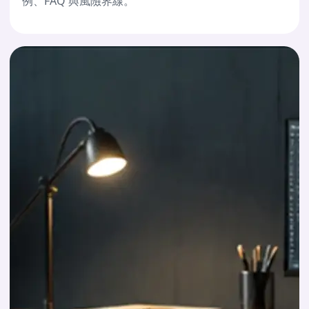
例、FAQ 與風險界線。