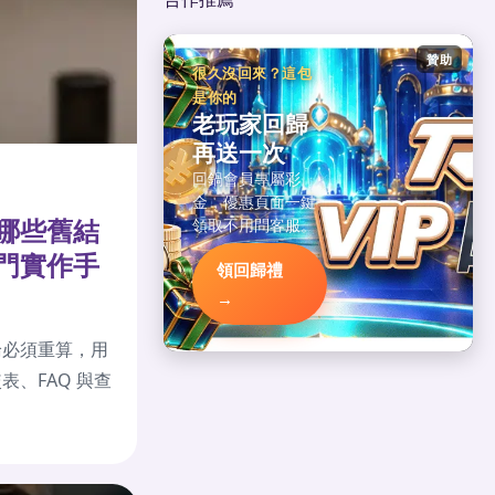
贊助
很久沒回來？這包
是你的
老玩家回歸
再送一次
回鍋會員專屬彩
金，優惠頁面一鍵
哪些舊結
領取不用問客服。
門實作手
領回歸禮
→
論必須重算，用
、FAQ 與查