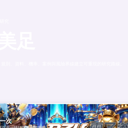
篇研究
美足
、規則、資料、機率、案例與風險界線建立可重現的研究路線。
的
一次
惠頁面一鍵領取不用問客服。