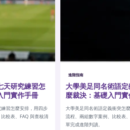
進階指南
七天研究練習怎
大學美足同名術語定
入門實作手冊
麼裁決：基礎入門實
究練習怎麼安排，用四步
大學美足同名術語定義衝突怎
比較表、FAQ 與查核清
流程、兩組數字案例、比較表、F
單完成進階判讀。