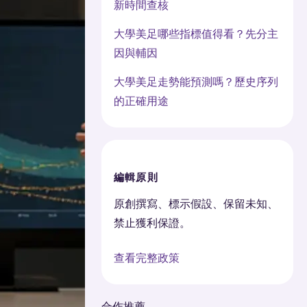
新時間查核
大學美足哪些指標值得看？先分主
因與輔因
大學美足走勢能預測嗎？歷史序列
的正確用途
編輯原則
原創撰寫、標示假設、保留未知、
禁止獲利保證。
查看完整政策
合作推薦