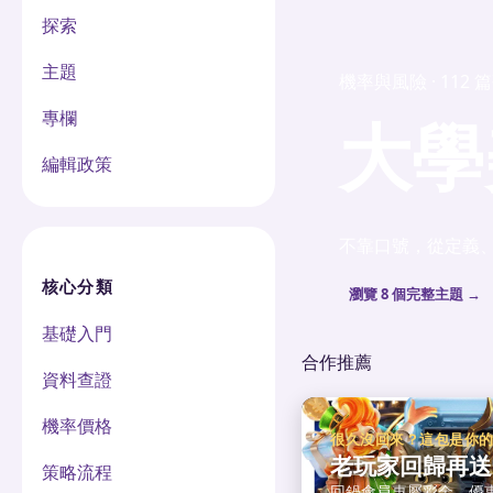
探索
主題
機率與風險 · 112 
大學
專欄
編輯政策
不靠口號，從定義
核心分類
瀏覽 8 個完整主題 →
基礎入門
合作推薦
資料查證
機率價格
很久沒回來？這包是你
老玩家回歸再送
策略流程
回鍋會員專屬彩金，優