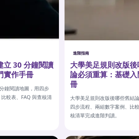
進階指南
立 30 分鐘閱讀
大學美足規則改版後
門實作手冊
論必須重算：基礎入
冊
0 分鐘閱讀地圖，用四步
比較表、FAQ 與查核清
大學美足規則改版後哪些舊結
四步流程、兩組數字案例、比較表
核清單完成進階判讀。