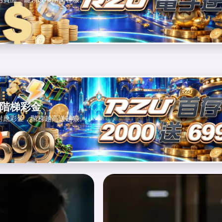
階梯彩金
對應彩金，階梯越高送越狠。