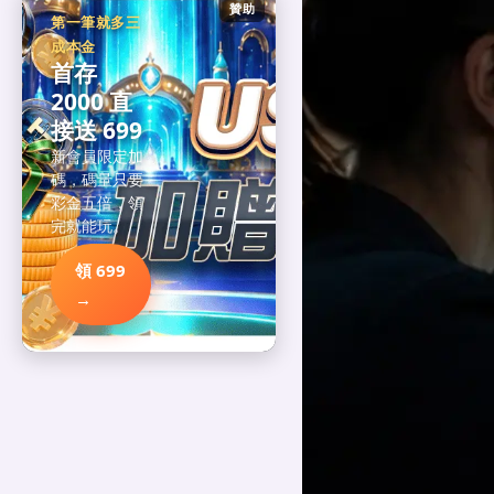
贊助
第一筆就多三
成本金
首存
2000 直
接送 699
新會員限定加
碼，碼量只要
彩金五倍，領
完就能玩。
領 699
→