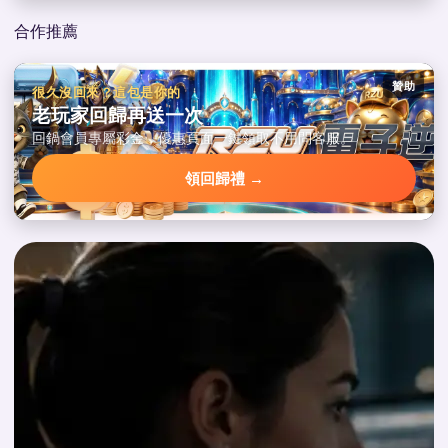
合作推薦
贊助
很久沒回來？這包是你的
老玩家回歸再送一次
回鍋會員專屬彩金，優惠頁面一鍵領取不用問客服。
領回歸禮 →