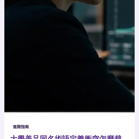
進階指南
大學美足同名術語定義衝突怎麼裁