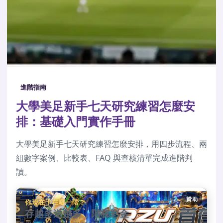
進階指南
大學美足新手七天研究練習怎麼安
排：基礎入門實作手冊
大學美足新手七天研究練習怎麼安排，用四步流程、兩
組數字案例、比較表、FAQ 與查核清單完成進階判
讀。
贊助
你現在卡在哪一階？
存越多送越多，階梯彩金