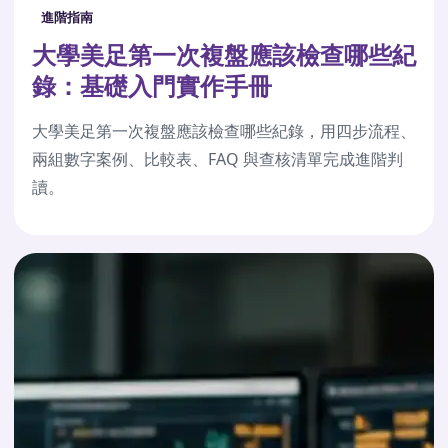
進階指南
大學美足第一次複盤應該檢查哪些紀
錄：基礎入門實作手冊
大學美足第一次複盤應該檢查哪些紀錄，用四步流程、
兩組數字案例、比較表、FAQ 與查核清單完成進階判
讀。