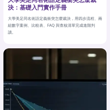
決：基礎入門實作手冊
大學美足同名術語定義衝突怎麼裁決，用四步流程、兩
組數字案例、比較表、FAQ 與查核清單完成進階判
讀。