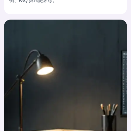
例、FAQ 與風險界線。