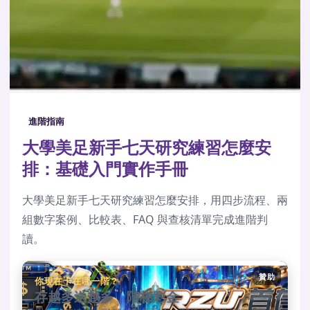
進階指南
大學美足新手七天研究練習怎麼安
排：基礎入門實作手冊
大學美足新手七天研究練習怎麼安排，用四步流程、兩
組數字案例、比較表、FAQ 與查核清單完成進階判
讀。
贊助
你現在卡在哪一階？
存越多送越多，階梯彩金