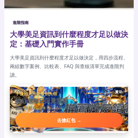
進階指南
大學美足資訊到什麼程度才足以做決
定：基礎入門實作手冊
大學美足資訊到什麼程度才足以做決定，用四步流程、
兩組數字案例、比較表、FAQ 與查核清單完成進階判
讀。
贊助
手慢的人只能看別人領
搶紅包每日限量開放
當日存款達標即可到首頁搶紅包，手速決定金額。
去搶紅包 →