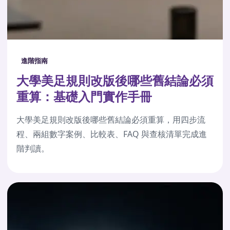
進階指南
大學美足規則改版後哪些舊結論必須
重算：基礎入門實作手冊
大學美足規則改版後哪些舊結論必須重算，用四步流
程、兩組數字案例、比較表、FAQ 與查核清單完成進
階判讀。