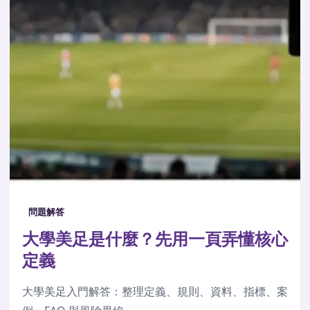
問題解答
大學美足是什麼？先用一頁弄懂核心
定義
大學美足入門解答：整理定義、規則、資料、指標、案