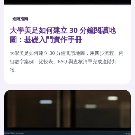
進階指南
大學美足如何建立 30 分鐘閱讀地
圖：基礎入門實作手冊
大學美足如何建立 30 分鐘閱讀地圖，用四步流程、兩
組數字案例、比較表、FAQ 與查核清單完成進階判
讀。