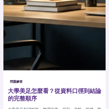
問題解答
大學美足怎麼看？從資料口徑到結論
的完整順序