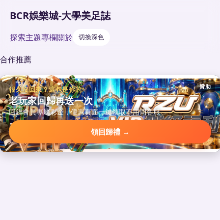
BCR娛樂城-大學美足誌
探索
主題
專欄
關於
切換深色
合作推薦
贊助
很久沒回來？這包是你的
老玩家回歸再送一次
回鍋會員專屬彩金，優惠頁面一鍵領取不用問客服。
領回歸禮 →