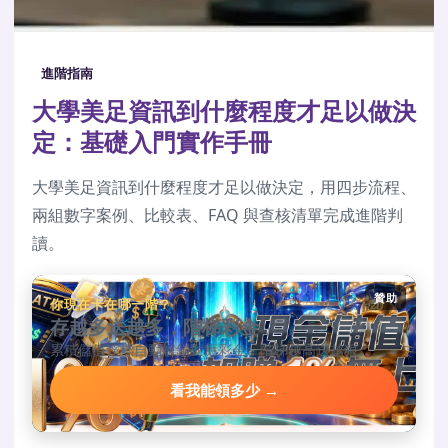
進階指南
大學美足資訊到什麼程度才足以做決
定：基礎入門實作手冊
大學美足資訊到什麼程度才足以做決定，用四步流程、
兩組數字案例、比較表、FAQ 與查核清單完成進階判
讀。
贊助
你現在卡在哪一階？
存越多送越多，階梯彩金
累積儲值達標自動解鎖對應彩金，階梯越高送越狠。
看我能領多少 →