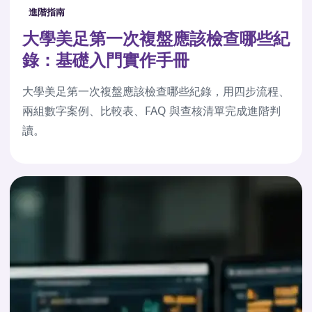
進階指南
大學美足第一次複盤應該檢查哪些紀
錄：基礎入門實作手冊
大學美足第一次複盤應該檢查哪些紀錄，用四步流程、
兩組數字案例、比較表、FAQ 與查核清單完成進階判
讀。