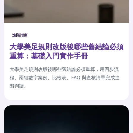
進階指南
大學美足規則改版後哪些舊結論必須
重算：基礎入門實作手冊
大學美足規則改版後哪些舊結論必須重算，用四步流
程、兩組數字案例、比較表、FAQ 與查核清單完成進
階判讀。