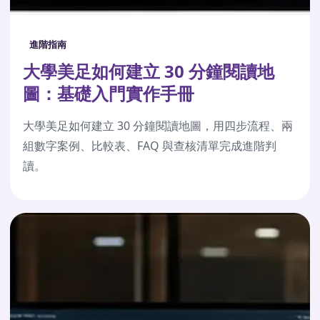
進階指南
大學美足如何建立 30 分鐘閱讀地
圖：基礎入門實作手冊
大學美足如何建立 30 分鐘閱讀地圖，用四步流程、兩
組數字案例、比較表、FAQ 與查核清單完成進階判
讀。