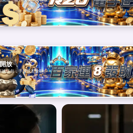
開放
頁搶紅包，手速決定金額。