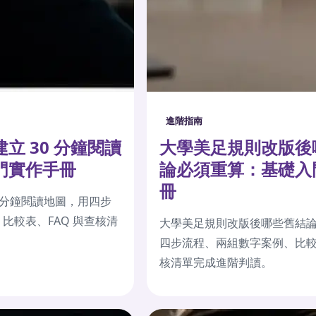
進階指南
立 30 分鐘閱讀
大學美足規則改版後
門實作手冊
論必須重算：基礎入
冊
0 分鐘閱讀地圖，用四步
比較表、FAQ 與查核清
大學美足規則改版後哪些舊結
四步流程、兩組數字案例、比較表
核清單完成進階判讀。