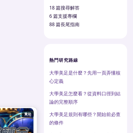
18 篇搜尋解答
6 篇支援專欄
88 篇長尾指南
熱門研究路線
大學美足是什麼？先用一頁弄懂核
心定義
大學美足怎麼看？從資料口徑到結
論的完整順序
大學美足規則有哪些？開始前必查
贊助
的條件