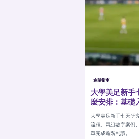
進階指南
大學美足新手
麼安排：基礎
大學美足新手七天研
流程、兩組數字案例、
單完成進階判讀。