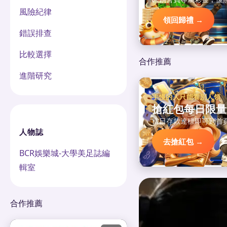
風險紀律
領回歸禮 →
錯誤排查
比較選擇
合作推薦
進階研究
手慢的人只能看別人領
搶紅包每日限量
當日存款達標即可到首
人物誌
去搶紅包 →
BCR娛樂城-大學美足誌編
輯室
合作推薦