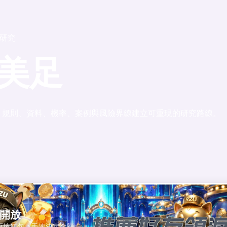
篇研究
美足
、規則、資料、機率、案例與風險界線建立可重現的研究路線。
開放
頁搶紅包，手速決定金額。