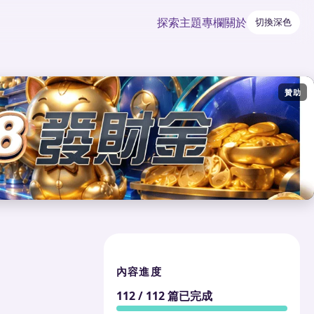
探索
主題
專欄
關於
切換深色
贊助
內容進度
112 / 112 篇已完成