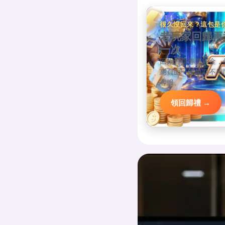
很久沒回來？這包是
老玩家回歸再
一次
回鍋會員專屬彩金，
惠頁面一鍵領取不用
客服。
領回歸禮 →