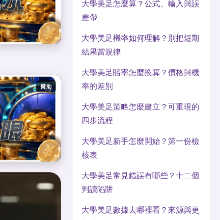
大學美足怎麼算？公式、輸入與誤
差帶
大學美足機率如何理解？別把短期
結果當規律
大學美足賠率怎麼換算？價格與機
率的差別
贊助
大學美足策略怎麼建立？可重現的
四步流程
大學美足新手怎麼開始？第一份檢
核表
大學美足常見錯誤有哪些？十二個
判讀陷阱
大學美足數據去哪裡看？來源與更