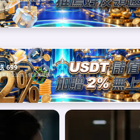
送 699
只要彩金五倍，領完就能玩。