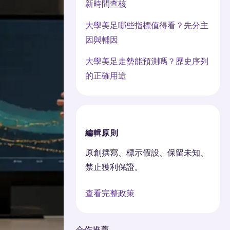
新時間查核
大學美足哪些指標值得看？先分主
因與輔因
大學美足走勢能預測嗎？歷史序列
的正確用途
編輯原則
原創撰寫、標示假設、保留未知、
禁止獲利保證。
查看完整政策
合作推薦