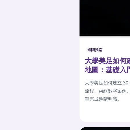
進階指南
大學美足如何建
地圖：基礎入
大學美足如何建立 3
流程、兩組數字案例、
單完成進階判讀。