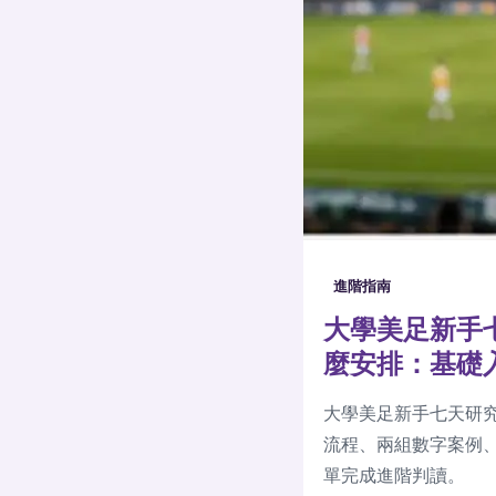
進階指南
大學美足新手
麼安排：基礎
大學美足新手七天研
流程、兩組數字案例、
單完成進階判讀。