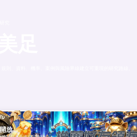
篇研究
美足
、規則、資料、機率、案例與風險界線建立可重現的研究路線。
開放
頁搶紅包，手速決定金額。