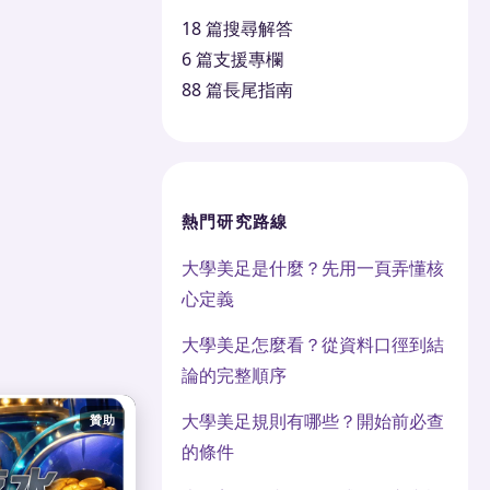
18 篇搜尋解答
6 篇支援專欄
88 篇長尾指南
熱門研究路線
大學美足是什麼？先用一頁弄懂核
心定義
大學美足怎麼看？從資料口徑到結
論的完整順序
大學美足規則有哪些？開始前必查
贊助
的條件