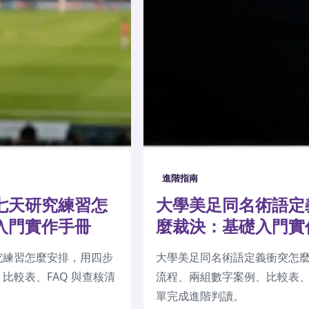
進階指南
七天研究練習怎
大學美足同名術語定
入門實作手冊
麼裁決：基礎入門實
究練習怎麼安排，用四步
大學美足同名術語定義衝突怎
比較表、FAQ 與查核清
流程、兩組數字案例、比較表、F
單完成進階判讀。