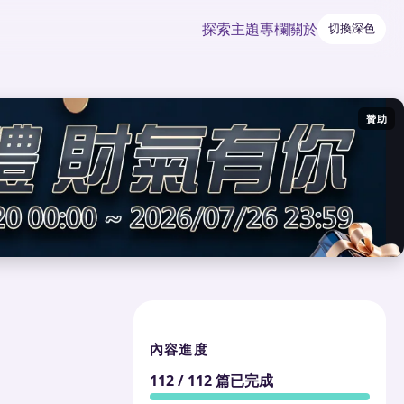
探索
主題
專欄
關於
切換深色
贊助
內容進度
112 / 112 篇已完成