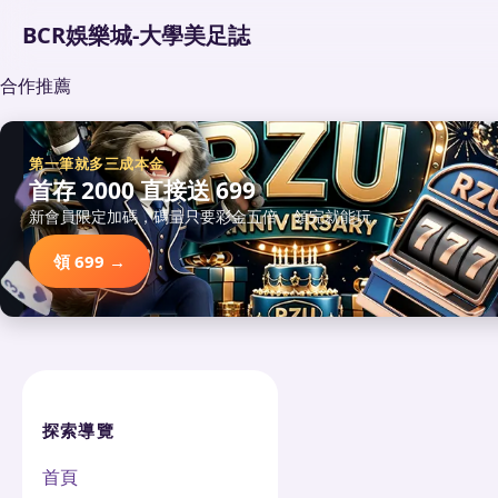
BCR娛樂城-大學美足誌
合作推薦
第一筆就多三成本金
首存 2000 直接送 699
新會員限定加碼，碼量只要彩金五倍，領完就能玩。
領 699 →
探索導覽
首頁