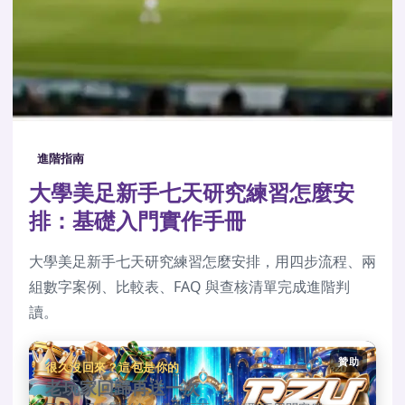
進階指南
大學美足新手七天研究練習怎麼安
排：基礎入門實作手冊
大學美足新手七天研究練習怎麼安排，用四步流程、兩
組數字案例、比較表、FAQ 與查核清單完成進階判
讀。
贊助
很久沒回來？這包是你的
老玩家回歸再送一次