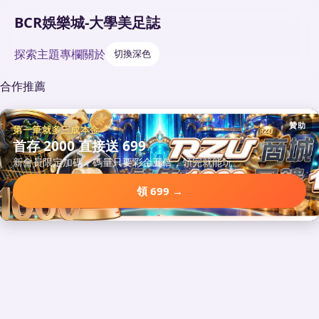
BCR娛樂城-大學美足誌
探索
主題
專欄
關於
切換深色
合作推薦
贊助
第一筆就多三成本金
首存 2000 直接送 699
新會員限定加碼，碼量只要彩金五倍，領完就能玩。
領 699 →