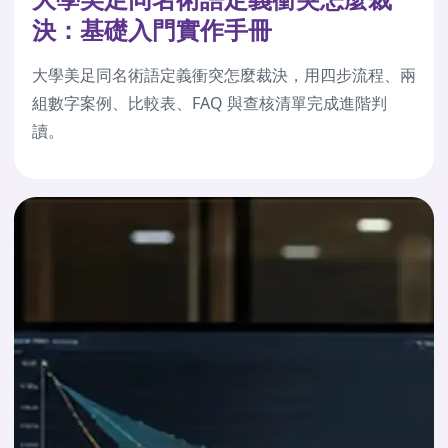
決：基礎入門實作手冊
大學美足同名術語定義衝突怎麼裁決，用四步流程、兩
組數字案例、比較表、FAQ 與查核清單完成進階判
讀。