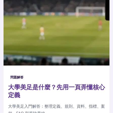
問題解答
大學美足是什麼？先用一頁弄懂核心
定義
大學美足入門解答：整理定義、規則、資料、指標、案