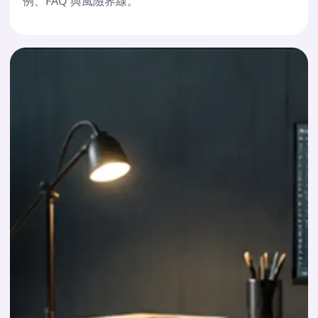
例、FAQ 與風險界線。