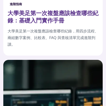
進階指南
大學美足第一次複盤應該檢查哪些紀
錄：基礎入門實作手冊
大學美足第一次複盤應該檢查哪些紀錄，用四步流程、
兩組數字案例、比較表、FAQ 與查核清單完成進階判
讀。