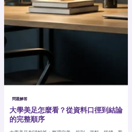
問題解答
大學美足怎麼看？從資料口徑到結論
的完整順序