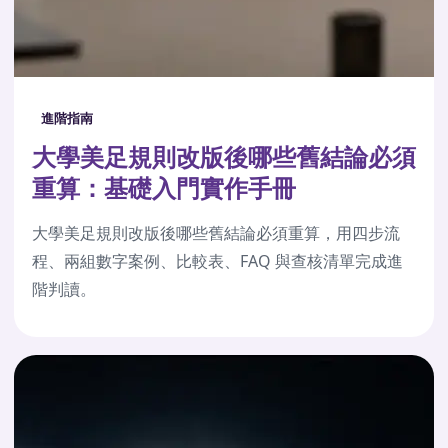
進階指南
大學美足規則改版後哪些舊結論必須
重算：基礎入門實作手冊
大學美足規則改版後哪些舊結論必須重算，用四步流
程、兩組數字案例、比較表、FAQ 與查核清單完成進
階判讀。