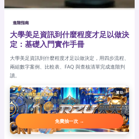
進階指南
大學美足資訊到什麼程度才足以做決
定：基礎入門實作手冊
大學美足資訊到什麼程度才足以做決定，用四步流程、
兩組數字案例、比較表、FAQ 與查核清單完成進階判
讀。
贊助
今天的轉盤還沒人轉走
天天轉好運，轉盤等你抽
單筆存款 3000 就送轉盤機會，最高 2888 每天都能中。
免費抽一次 →