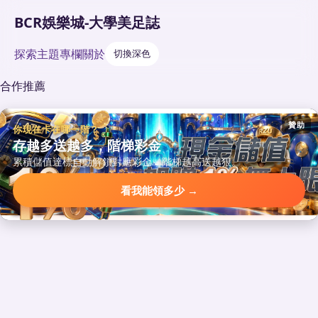
BCR娛樂城-大學美足誌
探索
主題
專欄
關於
切換深色
合作推薦
贊助
你現在卡在哪一階？
存越多送越多，階梯彩金
累積儲值達標自動解鎖對應彩金，階梯越高送越狠。
看我能領多少 →