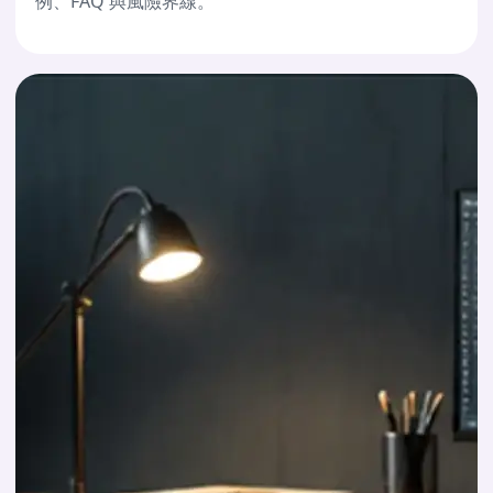
例、FAQ 與風險界線。