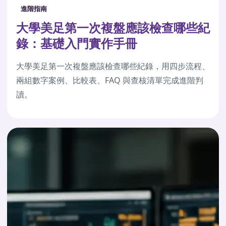
進階指南
大學美足第一次複盤應該檢查哪些紀
錄：基礎入門實作手冊
大學美足第一次複盤應該檢查哪些紀錄，用四步流程、
兩組數字案例、比較表、FAQ 與查核清單完成進階判
讀。