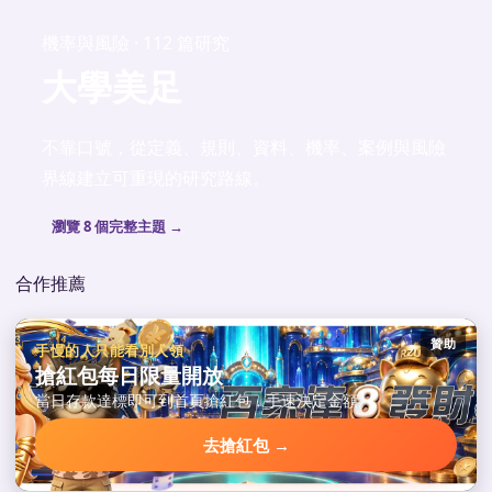
機率與風險 · 112 篇研究
大學美足
不靠口號，從定義、規則、資料、機率、案例與風險
界線建立可重現的研究路線。
瀏覽 8 個完整主題 →
合作推薦
贊助
手慢的人只能看別人領
搶紅包每日限量開放
當日存款達標即可到首頁搶紅包，手速決定金額。
去搶紅包 →