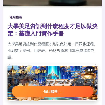
進階指南
大學美足資訊到什麼程度才足以做決
定：基礎入門實作手冊
大學美足資訊到什麼程度才足以做決定，用四步流程、
兩組數字案例、比較表、FAQ 與查核清單完成進階判
讀。
贊助
很久沒回來？這包是你的
老玩家回歸再送一次
回鍋會員專屬彩金，優惠頁面一鍵領取不用問客服。
領回歸禮 →