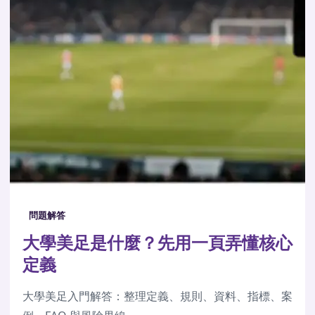
問題解答
大學美足是什麼？先用一頁弄懂核心
定義
大學美足入門解答：整理定義、規則、資料、指標、案