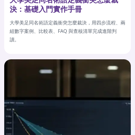
決：基礎入門實作手冊
大學美足同名術語定義衝突怎麼裁決，用四步流程、兩
組數字案例、比較表、FAQ 與查核清單完成進階判
讀。