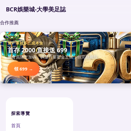
BCR娛樂城-大學美足誌
合作推薦
第一筆就多三成本金
首存 2000 直接送 699
新會員限定加碼，碼量只要彩金五倍，領完就能玩。
領 699 →
探索導覽
首頁