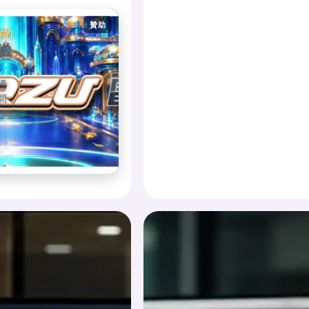
贊助
你的
送
優
問