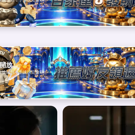
開放
頁搶紅包，手速決定金額。