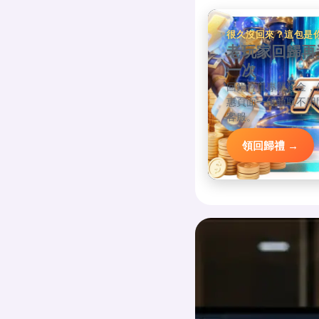
很久沒回來？這包是
老玩家回歸再
一次
回鍋會員專屬彩金，
惠頁面一鍵領取不用
客服。
領回歸禮 →