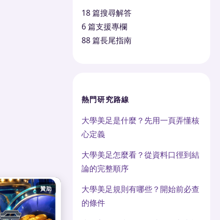
18 篇搜尋解答
6 篇支援專欄
88 篇長尾指南
熱門研究路線
大學美足是什麼？先用一頁弄懂核
心定義
大學美足怎麼看？從資料口徑到結
論的完整順序
大學美足規則有哪些？開始前必查
贊助
的條件