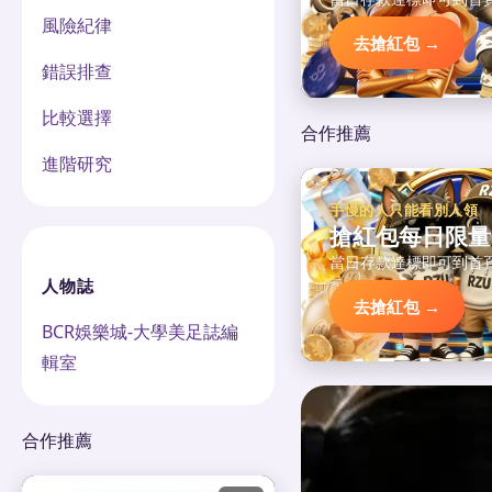
風險紀律
去搶紅包 →
錯誤排查
比較選擇
合作推薦
進階研究
手慢的人只能看別人領
搶紅包每日限量
當日存款達標即可到首
人物誌
去搶紅包 →
BCR娛樂城-大學美足誌編
輯室
合作推薦