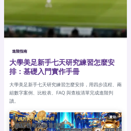
進階指南
大學美足新手七天研究練習怎麼安
排：基礎入門實作手冊
大學美足新手七天研究練習怎麼安排，用四步流程、兩
組數字案例、比較表、FAQ 與查核清單完成進階判
讀。
贊助
手慢的人只能看別人領
搶紅包每日限量開放