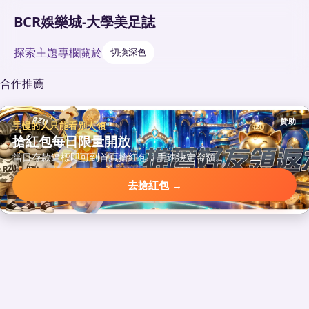
BCR娛樂城-大學美足誌
探索
主題
專欄
關於
切換深色
合作推薦
贊助
手慢的人只能看別人領
搶紅包每日限量開放
當日存款達標即可到首頁搶紅包，手速決定金額。
去搶紅包 →