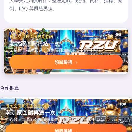
大學美足判讀解答：整理定義、規則、資料、指標、案
例、FAQ 與風險界線。
贊助
很久沒回來？這包是你的
老玩家回歸再送一次
回鍋會員專屬彩金，優惠頁面一鍵領取不用問客服。
領回歸禮 →
合作推薦
贊助
很久沒回來？這包是你的
老玩家回歸再送一次
回鍋會員專屬彩金，優惠頁面一鍵領取不用問客服。
領回歸禮 →