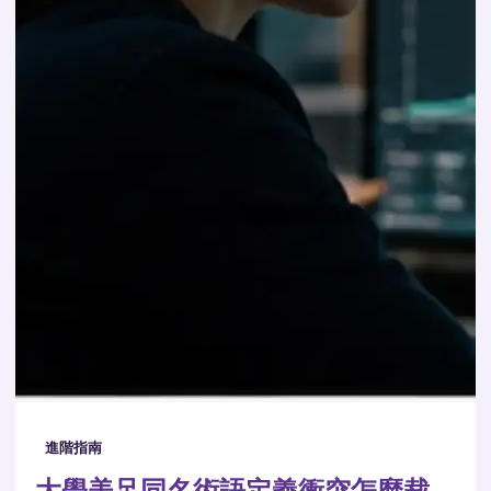
進階指南
大學美足同名術語定義衝突怎麼裁