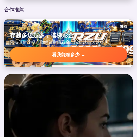
合作推薦
贊助
你現在卡在哪一階？
存越多送越多，階梯彩金
累積儲值達標自動解鎖對應彩金，階梯越高送越狠。
看我能領多少 →