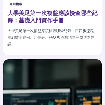
進階指南
大學美足第一次複盤應該檢查哪些紀
錄：基礎入門實作手冊
大學美足第一次複盤應該檢查哪些紀錄，用四步流程、
兩組數字案例、比較表、FAQ 與查核清單完成進階判
讀。