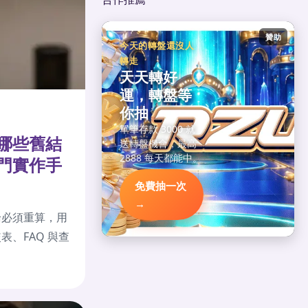
贊助
今天的轉盤還沒人
轉走
天天轉好
運，轉盤等
你抽
單筆存款 3000 就
哪些舊結
送轉盤機會，最高
2888 每天都能中。
門實作手
免費抽一次
→
論必須重算，用
、FAQ 與查