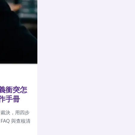
義衝突怎
作手冊
麼裁決，用四步
AQ 與查核清