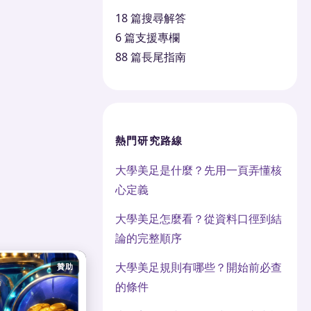
18 篇搜尋解答
6 篇支援專欄
88 篇長尾指南
熱門研究路線
大學美足是什麼？先用一頁弄懂核
心定義
大學美足怎麼看？從資料口徑到結
論的完整順序
大學美足規則有哪些？開始前必查
贊助
的條件