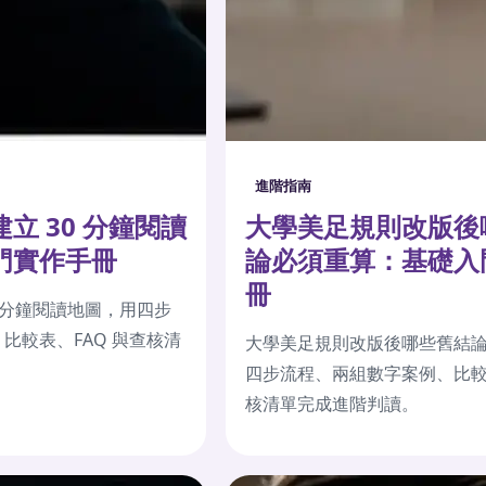
進階指南
立 30 分鐘閱讀
大學美足規則改版後
門實作手冊
論必須重算：基礎入
冊
0 分鐘閱讀地圖，用四步
比較表、FAQ 與查核清
大學美足規則改版後哪些舊結
四步流程、兩組數字案例、比較表
核清單完成進階判讀。