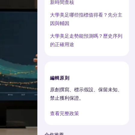
新時間查核
大學美足哪些指標值得看？先分主
因與輔因
大學美足走勢能預測嗎？歷史序列
的正確用途
編輯原則
原創撰寫、標示假設、保留未知、
禁止獲利保證。
查看完整政策
合作推薦